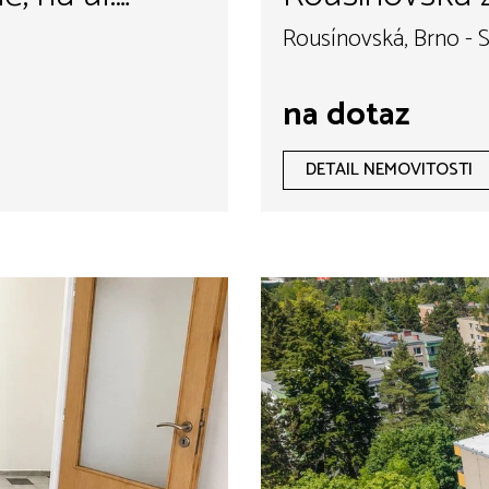
ronájmu až 2
Rousínovská, Brno - S
na dotaz
DETAIL NEMOVITOSTI