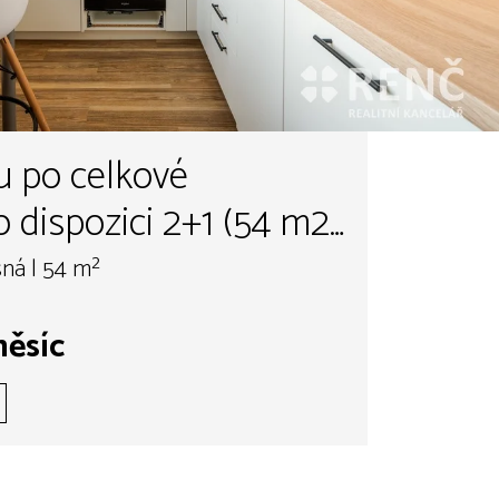
u po celkové
o dispozici 2+1 (54 m2)
ásným výhledem na
ná | 54 m²
 Brna, na ul.
měsíc
no - Lesná