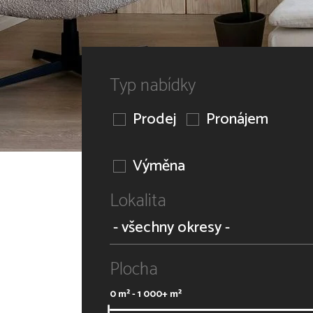
Typ nabídky
Prodej
Pronájem
Výměna
Lokalita
Plocha
0
m² -
1 000+
m²