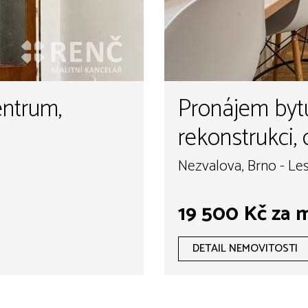
entrum,
Pronájem byt
rekonstrukci, 
s lodžií a kr
Nezvalova, Brno - Les
centrum města
19 500 Kč za 
Nezvalova, Br
DETAIL NEMOVITOSTI