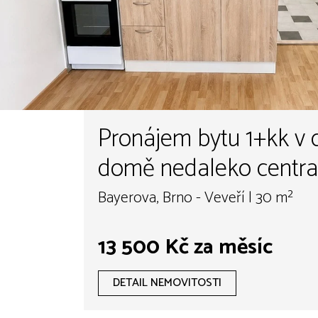
Pronájem bytu 1+kk v 
domě nedaleko centra B
Bayerova
Bayerova, Brno - Veveří | 30 m²
13 500 Kč za měsíc
DETAIL NEMOVITOSTI