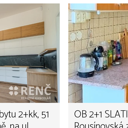
ytu 2+kk, 51
OB 2+1 SLATINA - 
, na ul.
Rousínovská z