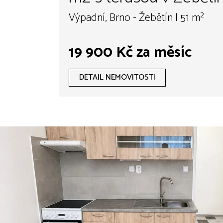
Výpadní, s možností p
Výpadní, Brno - Žebětín | 51 m²
parkovacích stání
19 900 Kč za měsíc
DETAIL NEMOVITOSTI