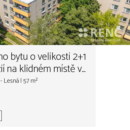
o bytu o velikosti 2+1
ií na klidném místě v
rové, Brno - Lesná. Byt
- Lesná | 57 m²
 do zeleně a místnosti
né vstupy z předsíně.