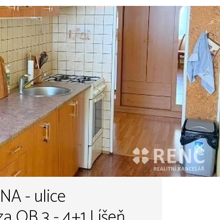
ulice
a OB 3 - 4+1 Líšeň