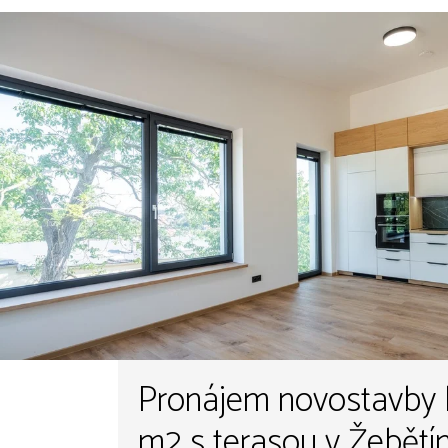
Pronájem novostavby b
m2 s terasou v Žebětíně