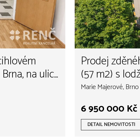
cihlovém
Prodej zděnéh
rna, na ulici
(57 m2) s lodž
ul. Marie Maje
Marie Majerové, Brno 
je orientován
6 950 000 Kč
mají samostat
DETAIL NEMOVITOSTI