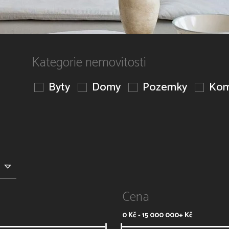
Kategorie nemovitosti
Byty
Domy
Pozemky
Kom
Cena
0
Kč -
15 000 000+
Kč