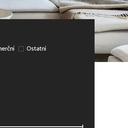
erční
Ostatní