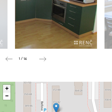
1 / 14
+
−