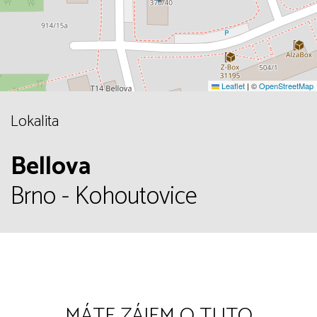
Leaflet
|
©
OpenStreetMap
Lokalita
Bellova
Brno - Kohoutovice
MÁTE ZÁJEM O TUTO