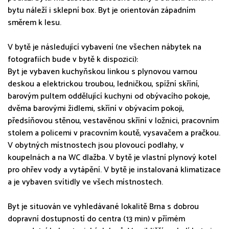
bytu náleží i sklepní box. Byt je orientován západním
směrem k lesu.
V bytě je následující vybavení (ne všechen nábytek na
fotografiích bude v bytě k dispozici):
Byt je vybaven kuchyňskou linkou s plynovou varnou
deskou a elektrickou troubou, ledničkou, spížní skříní,
barovým pultem oddělující kuchyni od obývacího pokoje,
dvěma barovými židlemi, skříní v obývacím pokoji,
předsíňovou stěnou, vestavěnou skříní v ložnici, pracovním
stolem a policemi v pracovním koutě, vysavačem a pračkou.
V obytných místnostech jsou plovoucí podlahy, v
koupelnách a na WC dlažba. V bytě je vlastní plynový kotel
pro ohřev vody a vytápění. V bytě je instalovaná klimatizace
a je vybaven svítidly ve všech místnostech.
Byt je situován ve vyhledávané lokalitě Brna s dobrou
dopravní dostupností do centra (13 min) v přímém