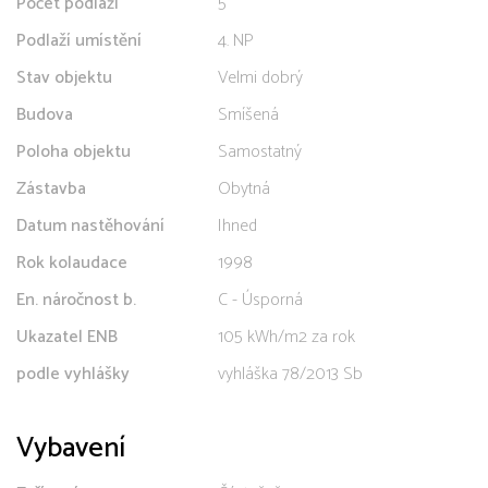
Počet podlaží
5
Podlaží umístění
4. NP
Stav objektu
Velmi dobrý
Budova
Smíšená
Poloha objektu
Samostatný
Zástavba
Obytná
Datum nastěhování
Ihned
Rok kolaudace
1998
En. náročnost b.
C - Úsporná
Ukazatel ENB
105 kWh/m2 za rok
podle vyhlášky
vyhláška 78/2013 Sb
Vybavení