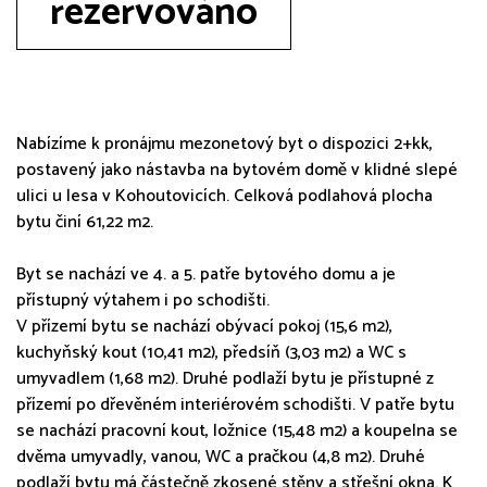
rezervováno
Nabízíme k pronájmu mezonetový byt o dispozici 2+kk,
postavený jako nástavba na bytovém domě v klidné slepé
ulici u lesa v Kohoutovicích. Celková podlahová plocha
bytu činí 61,22 m2.
Byt se nachází ve 4. a 5. patře bytového domu a je
přístupný výtahem i po schodišti.
V přízemí bytu se nachází obývací pokoj (15,6 m2),
kuchyňský kout (10,41 m2), předsíň (3,03 m2) a WC s
umyvadlem (1,68 m2). Druhé podlaží bytu je přístupné z
přízemí po dřevěném interiérovém schodišti. V patře bytu
se nachází pracovní kout, ložnice (15,48 m2) a koupelna se
dvěma umyvadly, vanou, WC a pračkou (4,8 m2). Druhé
podlaží bytu má částečně zkosené stěny a střešní okna. K