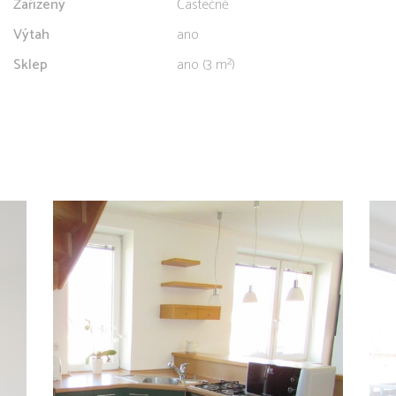
Zařízený
Částečně
Výtah
ano
Sklep
ano (3 m²)