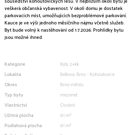
sousedství kohoutovických lesů. V nejbližším okolí bytu je
veškerá občanská vybavenost. V okolí domu je dostatek
parkovacích míst, umožňujících bezproblémové parkování.
Kauce je ve výši jednoho měsíčního nájmu včetně služeb.
Byt bude volný k nastěhování od 1.7.2026. Prohlídky bytu
jsou možné ihned.
Kategorie
Byty 2+kk
Lokalita
Bellova, Brno - Kohoutovice
Okres
Brno-město
Typ bytu
mezonet
Vlastnictví
Osobní
Užitná plocha
61 m²
Podlahová plocha
61 m²