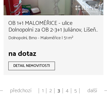
OB 1+1 MALOMĚŘICE - ulice
Dolnopolní za OB 2-3+1 Juliánov, Líšeň,
Slatina
Dolnopolní, Brno - Maloměřice | 51 m²
na dotaz
DETAIL NEMOVITOSTI
předchozí
1
2
3
4
5
další