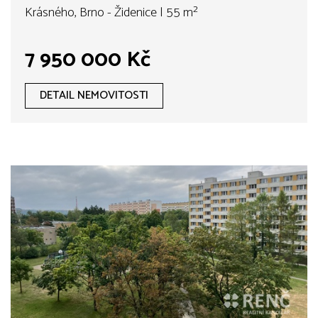
Juliánově v blízkosti lesoparku Bílá
Krásného, Brno - Židenice | 55 m²
hora.
7 950 000 Kč
DETAIL NEMOVITOSTI