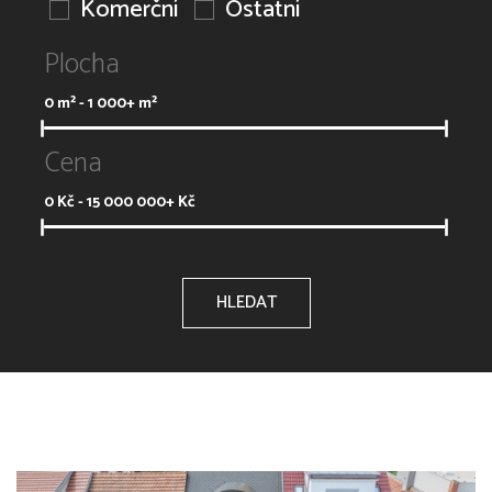
Komerční
Ostatní
Plocha
0
m² -
1 000+
m²
Cena
0
Kč -
15 000 000+
Kč
HLEDAT