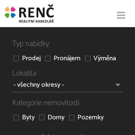
Typ nabídky
Prodej
Pronájem
Výměna
Lokalita
Kategorie nemovitosti
Byty
Domy
Pozemky