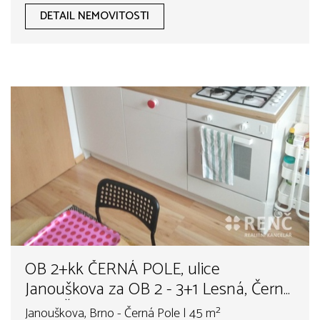
DETAIL NEMOVITOSTI
OB 2+kk ČERNÁ POLE, ulice
Janouškova za OB 2 - 3+1 Lesná, Černá
Pole, Řečkovice, Kr.Pole, Medlánky
Janouškova, Brno - Černá Pole | 45 m²