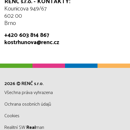
RENČ s.r.o. - KONTAKTY:
Kounicova 949/67
602 00
Brno
+420 603 814 867
kostrhunova@renc.cz
2026 © RENČ s.r.o.
všechna práva vyhrazena
Ochrana osobních údajů
Cookies
Realitní SW
Real
man