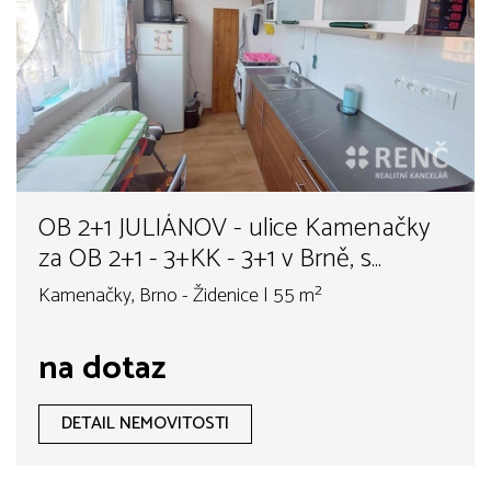
OB 2+1 JULIÁNOV - ulice Kamenačky
za OB 2+1 - 3+KK - 3+1 v Brně, s
výtahem
Kamenačky, Brno - Židenice | 55 m²
na dotaz
DETAIL NEMOVITOSTI