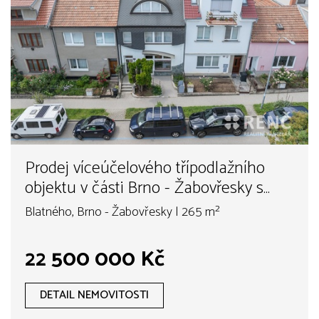
Prodej víceúčelového třípodlažního
objektu v části Brno - Žabovřesky s
prodejnou, kancelářemi, sklady a
Blatného, Brno - Žabovřesky | 265 m²
parkováním na pozemku.
22 500 000 Kč
DETAIL NEMOVITOSTI