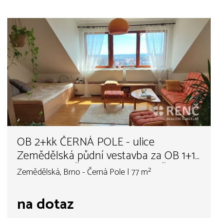
OB 2+kk ČERNÁ POLE - ulice
Zemědělská půdní vestavba za OB 1+1
- 2+kk - 2+1 Řečkovice, Lesná, Černá
Zemědělská, Brno - Černá Pole | 77 m²
Pole, Kohoutovice, Bystrc
na dotaz