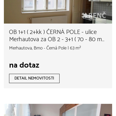
OB 1+1 ( 2+kk ) ČERNÁ POLE - ulice
Merhautova za OB 2 - 3+1 ( 70 - 80 m2
)cihla v Brně
Merhautova, Brno - Černá Pole | 63 m²
na dotaz
DETAIL NEMOVITOSTI