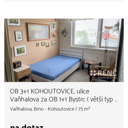
OB 3+1 KOHOUTOVICE, ulice
Vaňhalova za OB 1+1 Bystrc ( větší typ )
nebo za OB 2+1 Bystrc II. ( pouze )
Vaňhalova, Brno - Kohoutovice | 75 m²