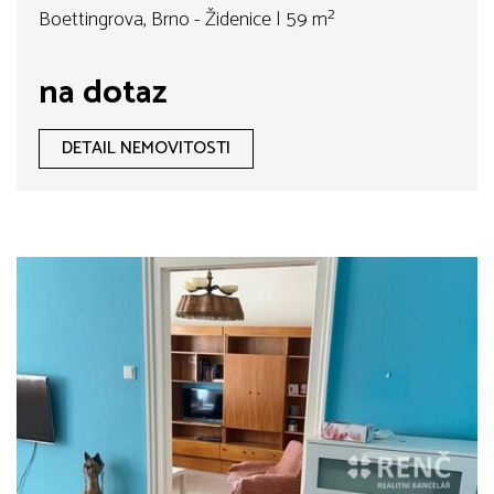
střed, Kr.Pole, Žabovřesky, Lesná,
Boettingrova, Brno - Židenice | 59 m²
Černá Pole, Obřany
na dotaz
DETAIL NEMOVITOSTI