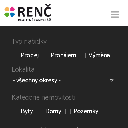
Typ nabídky
Prodej
Pronájem
Výměna
Lokalita
Kategorie nemovitosti
Byty
Domy
Pozemky