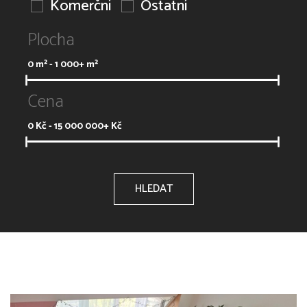
Komerční
Ostatní
Plocha
0
m² -
1 000+
m²
Cena
0
Kč -
15 000 000+
Kč
HLEDAT