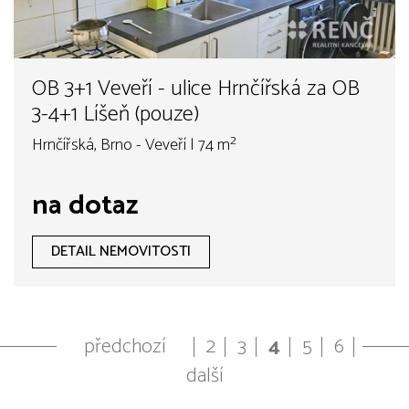
OB 3+1 Veveří - ulice Hrnčířská za OB
3-4+1 Líšeň (pouze)
Hrnčířská, Brno - Veveří | 74 m²
na dotaz
DETAIL NEMOVITOSTI
předchozí
2
3
4
5
6
další