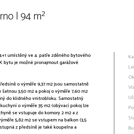
rno | 94 m²
 4+1 umístěný ve 4. patře zděného bytového
Ka
 K bytu je možné pronajmout garážové
Lo
Ok
 předsíně o výměře 9,37 m2 jsou samostatně
Vl
e šatnou 3,50 m2 a pokoj o výměře 7,60 m2
Už
aný do klidného vnitrobloku. Samostatný
 kuchyní o výměře 35 m2 (obývací pokoj lze
Po
chyně se vstupuje do komory 2 m2 a z
St
 výměře 5,82 m2 se vstupem na balkon (3,5
stupná z předsíně je také koupelna a
Bu