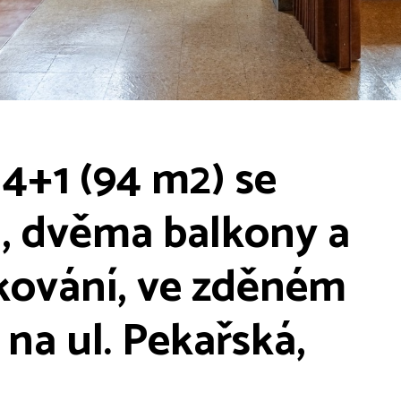
4+1 (94 m2) se
, dvěma balkony a
kování, ve zděném
a ul. Pekařská,