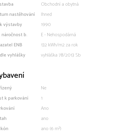
stavba
Obchodní a obytná
tum nastěhování
Ihned
k výstavby
1990
. náročnost b.
E - Nehospodárná
azatel ENB
132 kWh/m2 za rok
dle vyhlášky
vyhláška 78/2013 Sb
ybavení
řízený
Ne
st k parkování
1
rkování
Ano
tah
ano
lkón
ano (6 m²)