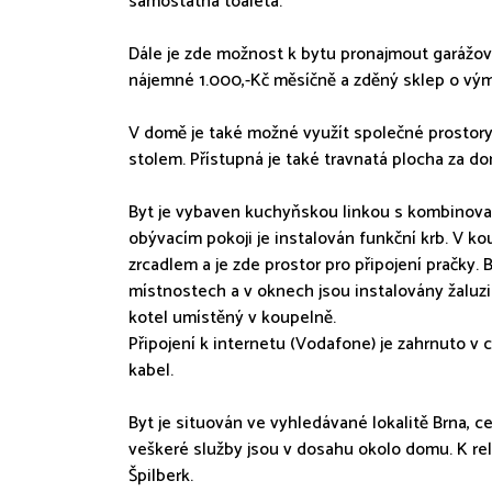
samostatná toaleta.
Dále je zde možnost k bytu pronajmout garážov
nájemné 1.000,-Kč měsíčně a zděný sklep o vým
V domě je také možné využít společné prostor
stolem. Přístupná je také travnatá plocha za d
Byt je vybaven kuchyňskou linkou s kombinova
obývacím pokoji je instalován funkční krb. V k
zrcadlem a je zde prostor pro připojení pračky.
místnostech a v oknech jsou instalovány žaluzi
kotel umístěný v koupelně.
Připojení k internetu (Vodafone) je zahrnuto v
kabel.
Byt je situován ve vyhledávané lokalitě Brna, 
veškeré služby jsou v dosahu okolo domu. K rel
Špilberk.