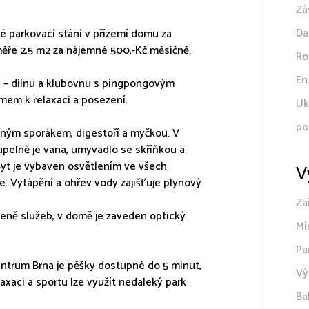
Zá
Da
é parkovací stání v přízemí domu za
ěře 2,5 m2 za nájemné 500,-Kč měsíčně.
Ro
En
y – dílnu a klubovnu s pingpongovým
omem k relaxaci a posezení.
Uk
po
ným sporákem, digestoří a myčkou. V
oupelně je vana, umyvadlo se skříňkou a
 Byt je vybaven osvětlením ve všech
V
e. Vytápění a ohřev vody zajišťuje plynový
Za
 ceně služeb, v domě je zaveden optický
Mí
Pa
centrum Brna je pěšky dostupné do 5 minut,
Vý
axaci a sportu lze využít nedaleký park
Ba