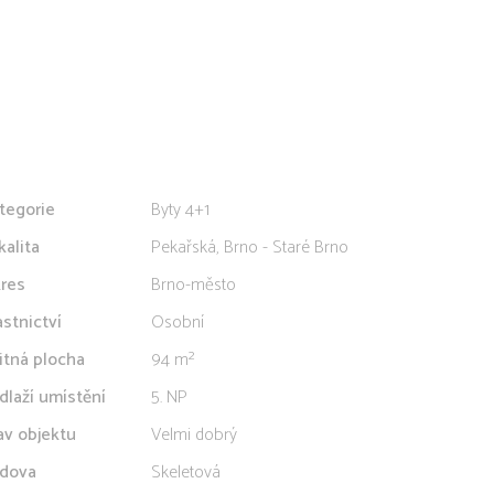
tegorie
Byty 4+1
kalita
Pekařská, Brno - Staré Brno
res
Brno-město
astnictví
Osobní
itná plocha
94 m²
dlaží umístění
5. NP
av objektu
Velmi dobrý
dova
Skeletová