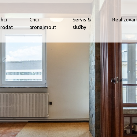
hci
Chci
Servis &
Realizova
rodat
pronajmout
služby