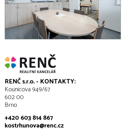
RENČ s.r.o. - KONTAKTY:
Kounicova 949/67
602 00
Brno
+420 603 814 867
kostrhunova@renc.cz