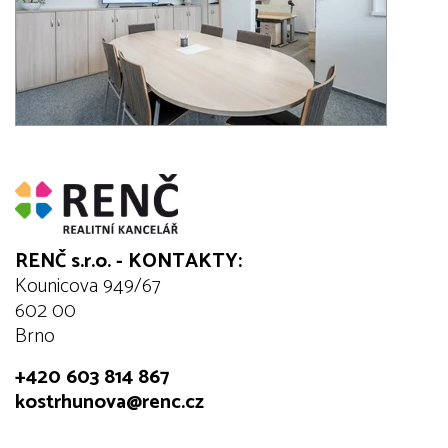
RENČ s.r.o. - KONTAKTY:
Kounicova 949/67
602 00
Brno
+420 603 814 867
kostrhunova@renc.cz