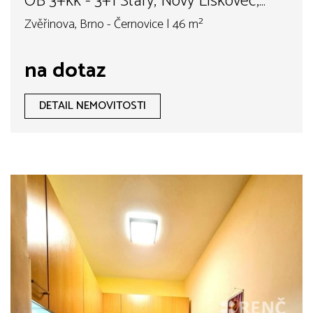
OB 3+kk - 3+1 Starý, Nový Lískovec,
Kam.Vrch a okolí
Zvěřinova, Brno - Černovice | 46 m²
na dotaz
DETAIL NEMOVITOSTI