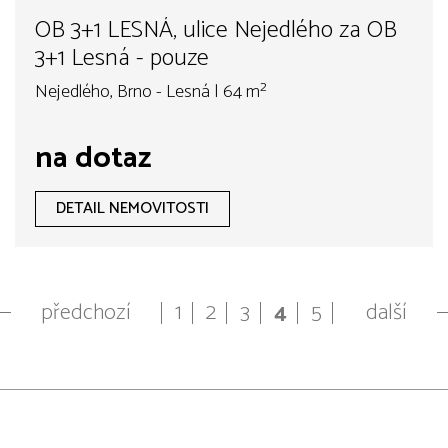
OB 3+1 LESNÁ, ulice Nejedlého za OB
3+1 Lesná - pouze
Nejedlého, Brno - Lesná | 64 m²
na dotaz
DETAIL NEMOVITOSTI
předchozí
1
2
3
4
5
další