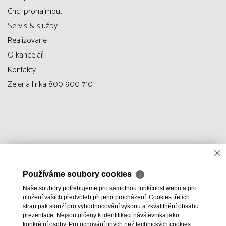
Chci pronajmout
Servis & služby
Realizované
O kanceláři
Kontakty
Zelená linka 800 900 710
×
Používáme soubory cookies
ℹ
Naše soubory potřebujeme pro samotnou funkčnost webu a pro
uložení vašich předvoleb při jeho procházení. Cookies třetích
stran pak slouží pro vyhodnocování výkonu a zkvalitnění obsahu
prezentace. Nejsou určeny k identifikaci návštěvníka jako
konkrétní osoby. Pro uchování jiných než technických cookies