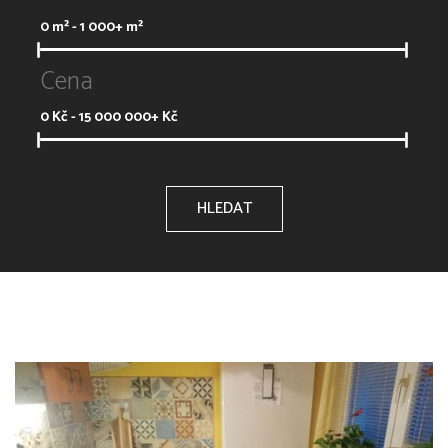
0
m² -
1 000+
m²
Cena
0
Kč -
15 000 000+
Kč
HLEDAT