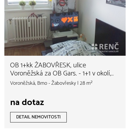
OB 1+kk ŽABOVŘESK, ulice
Voroněžská za OB Gars. - 1+1 v okolí,
pouze cihlový dům
Voroněžská, Brno - Žabovřesky | 28 m²
na dotaz
DETAIL NEMOVITOSTI