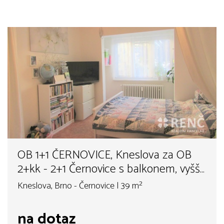
OB 1+1 ČERNOVICE, Kneslova za OB
2+kk - 2+1 Černovice s balkonem, vyšší
patro s výtahem
Kneslova, Brno - Černovice | 39 m²
na dotaz