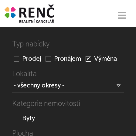
Typ nabídky
Prodej
Pronájem
Výměna
Lokalita
Kategorie nemovitosti
Byty
Plocha