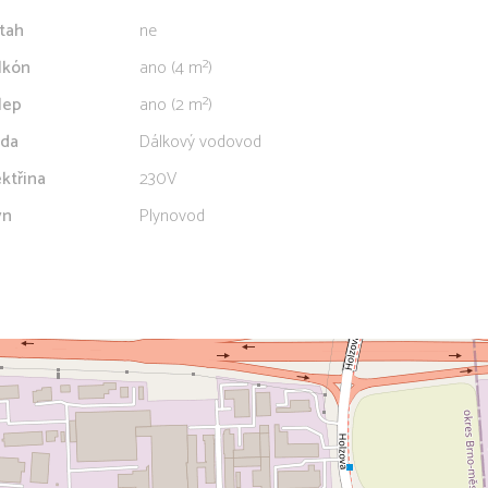
tah
ne
lkón
ano (4 m²)
lep
ano (2 m²)
da
Dálkový vodovod
ektřina
230V
yn
Plynovod