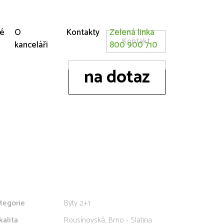
né
O
Kontakty
Zelená linka
Kontakt
kanceláři
800 900 710
na dotaz
tegorie
Byty 2+1
kalita
Rousínovská, Brno - Slatina