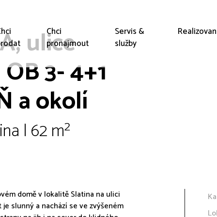
, ulice
hci
Chci
Servis &
Realizova
rodat
pronajmout
služby
 OB 3- 4+1
 a okolí
ina | 62 m²
ém domě v lokalitě Slatina na ulici
Ka
yt je slunný a nachází se ve zvýšeném
Lo