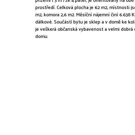
přízemí ( 3 m ) ze 4.pater, je orientovaný na obě
prostředí. Celková plocha je 62 m2, místnosti js
m2, komora 2,6 m2. Měsíční nájemní činí 6.638 K
dálkové. Součástí bytu je sklep a v domě ke kol
je veškerá občanská vybavenost a velmi dobrá
domu.