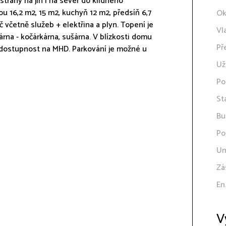
 strany na jih i na sever do klidného
ou 16,2 m2, 15 m2, kuchyň 12 m2, předsíň 6,7
Ok
č včetně služeb + elektřina a plyn. Topení je
Vl
árna - kočárkárna, sušárna. V blízkosti domu
Př
 dostupnost na MHD. Parkování je možné u
Už
Po
St
Bu
Po
Um
Zá
En
V