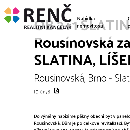
OB 2+1 SLATINA
Nabídka
C
nemovitostí
p
Rousínovská za
SLATINA, LÍŠEŇ
Rousínovská, Brno - Slat
ID 01176
Do výměny nabízíme pěkný obecní byt v panelov
Rousínovská. Dům je po celkové revitalizaci. B