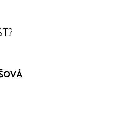
ST?
ŠOVÁ