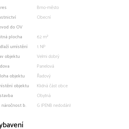
res
Brno-město
astnictví
Obecní
evod do OV
itná plocha
62 m²
dlaží umístění
1. NP
av objektu
Velmi dobrý
dova
Panelová
loha objektu
Řadový
ístění objektu
Klidná část obce
stavba
Obytná
. náročnost b.
G (PENB nedodán)
ybavení