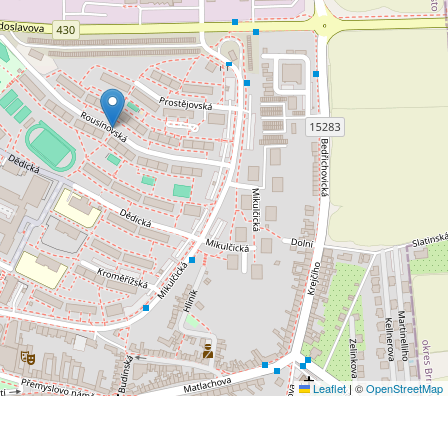
Leaflet
|
©
OpenStreetMap