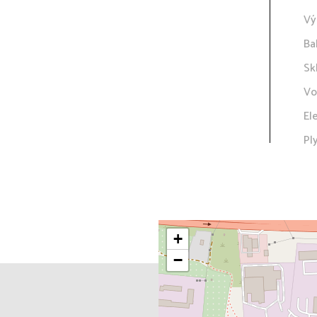
Vý
Ba
Sk
Vo
El
Pl
+
−