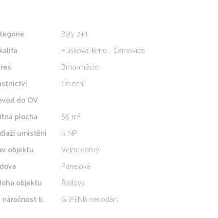
tegorie
Byty 2+1
kalita
Húskova, Brno - Černovice
res
Brno-město
astnictví
Obecní
evod do OV
itná plocha
56 m²
dlaží umístění
5. NP
av objektu
Velmi dobrý
dova
Panelová
loha objektu
Řadový
. náročnost b.
G (PENB nedodán)