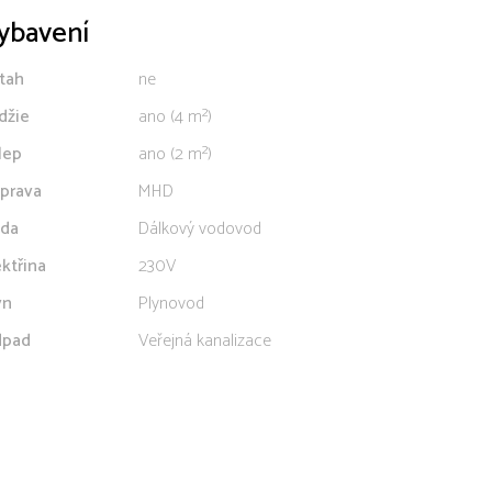
ybavení
tah
ne
džie
ano (4 m²)
lep
ano (2 m²)
prava
MHD
da
Dálkový vodovod
ektřina
230V
yn
Plynovod
pad
Veřejná kanalizace