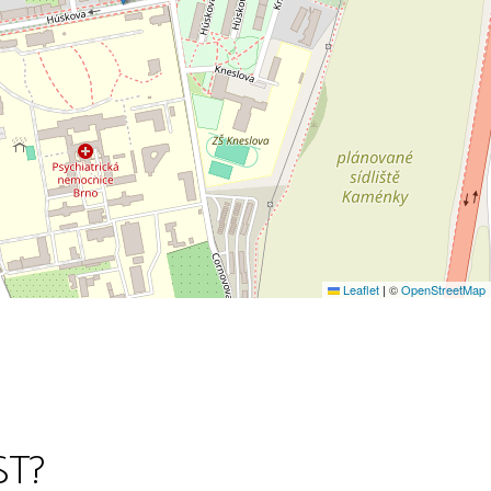
Leaflet
|
©
OpenStreetMap
ST?