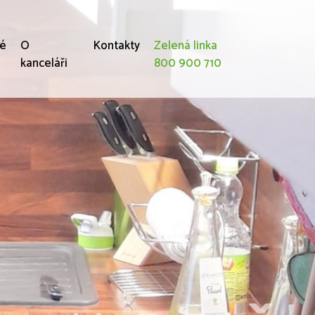
né
O
Kontakty
Zelená linka
kanceláři
800 900 710