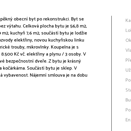
pěkný obecní byt po rekonstrukci. Byt se
Ka
 bez výtahu. Celková plocha bytu je 56,8 m2,
Lo
 m2, kuchyň 7,6 m2, součástí bytu je lodžie
rozvody elektřiny, novou kuchyňskou linku
Ok
ické trouby, mikrovlnky. Koupelna je s
Vl
8.500 Kč vč. elektřiny a plynu / 3 osoby. V
Př
vé bezpečnostní dveře. Z bytu je krásný
a kočárkárna. Součástí bytu je sklep. V
Už
ká vybavenost. Nájemní smlouva je na dobu
Po
St
Bu
Po
En