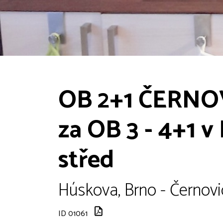
OB 2+1 ČERNOV
za OB 3 - 4+1 v
střed
Húskova, Brno - Černovi
ID 01061