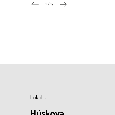
1 / 17
Lokalita
Húskova