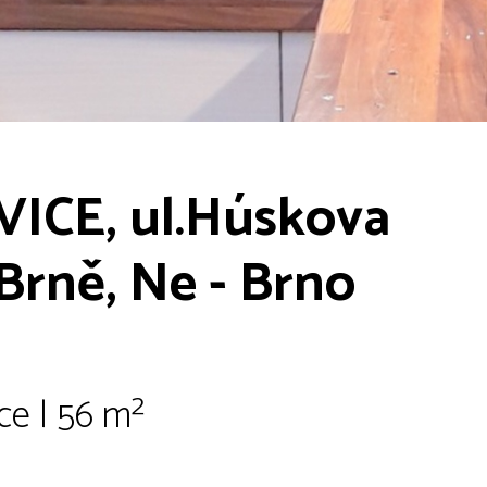
ICE, ul.Húskova
 Brně, Ne - Brno
ce | 56 m²