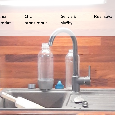
hci
Chci
Servis &
Realizova
rodat
pronajmout
služby