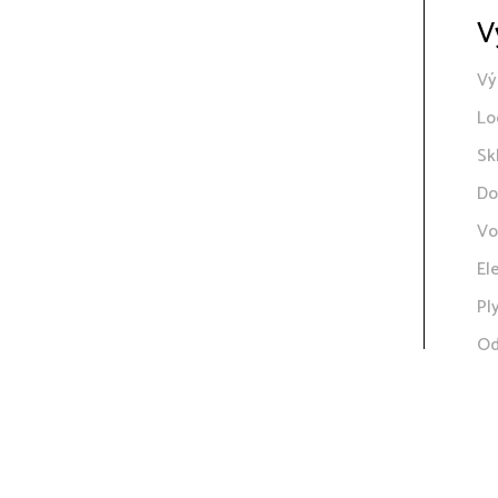
V
Vý
Lo
Sk
Do
Vo
El
Pl
Od