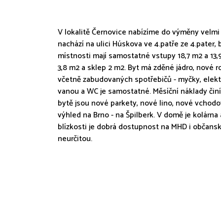
V lokalitě Černovice nabízíme do výměny velmi 
nachází na ulici Húskova ve 4.patře ze 4.pater,
místnosti mají samostatné vstupy 18,7 m2 a 13,9
3,8 m2 a sklep 2 m2. Byt má zděné jádro, nové 
včetně zabudovaných spotřebičů - myčky, elektr
vanou a WC je samostatné. Měsíční náklady činí 
bytě jsou nové parkety, nové lino, nové vchodo
výhled na Brno - na Špilberk. V domě je kolárna 
blízkosti je dobrá dostupnost na MHD i občans
neurčitou.