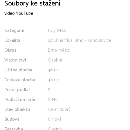
Soubory ke stažení:
video YouTube
Kategorie
Byty 2+kk
Lokalita
Libušina třída, Brno - Kohoutovice
Okres
Brno-město
Vlastnictví
Osobní
Užitná plocha
46 m²
Celková plocha
48 m²
Počet podlaží
5
Podlaží umístění
2. NP
Stav objektu
Velmi dobrý
Budova
Cihlová
Zástavba
Obytná