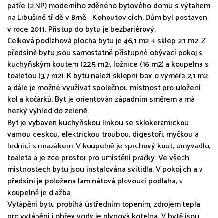
patře (2.NP) moderního zděného bytového domu s výtahem
na Libušině třídě v Brně - Kohoutovicích. Dům byl postaven
v roce 2011. Přístup do bytu je bezbariérový.
Celková podlahová plocha bytu je 46,1 m2 + sklep 2,1 m2. Z
předsíně bytu jsou samostatně přístupné obývací pokoj s
kuchyňským koutem (22,5 m2), ložnice (16 m2) a koupelna s
toaletou (3,7 m2). K bytu náleží sklepní box o výměře 2,1 m2
a dále je možné využívat společnou místnost pro uložení
kol a kočárků. Byt je orientován západním směrem a má
hezký výhled do zeleně.
Byt je vybaven kuchyňskou linkou se sklokeramickou
varnou deskou, elektrickou troubou, digestoří, myčkou a
lednicí s mrazákem. V koupelně je sprchový kout, umyvadlo,
toaleta a je zde prostor pro umístění pračky. Ve všech
místnostech bytu jsou instalována svítidla. V pokojích a v
předsíni je položena laminátová plovoucí podlaha, v
koupelně je dlažba.
Vytápění bytu probíhá ústředním topením, zdrojem tepla
pro vytápění i ohřev vody je plynová kotelna. V bytě jsou