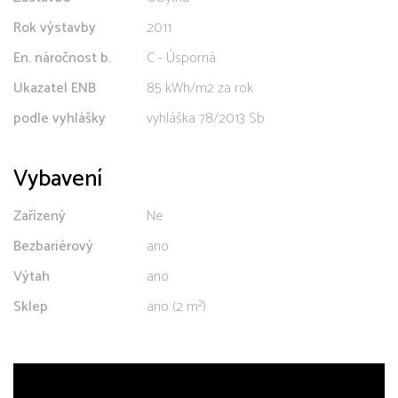
Rok výstavby
2011
En. náročnost b.
C - Úsporná
Ukazatel ENB
85 kWh/m2 za rok
podle vyhlášky
vyhláška 78/2013 Sb
Vybavení
Zařízený
Ne
Bezbariérový
ano
Výtah
ano
Sklep
ano (2 m²)