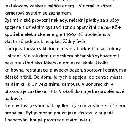
instalovány veškeré měřiče energií. V domě je zřízen
kamerový systém se záznamem.
Byt má nízké provozní náklady, měsíční platby za služby
spojené s užíváním bytu vč. fondu oprav činí 2.624,- Kč +
spotřeba elektrické energie 1.100,- Kč. Společenství
vlastníků jednotek nesplácí žádný úvěr.
Dům je situován v klidném místě v blízkosti lesa a obory
Holedná. V okolí domu je veškerá občanská vybavenost -
nákupní středisko, lékařské ordinace, škola, školka,
knihovna, restaurace, plavecký bazén, sportovní centrum a
dětská hřiště. Od domu je rychlé spojení do centra města,
na dálnici i k Univerzitnímu kampusu v Bohunicích, v
blízkosti je zastávka MHD. V okolí domu je bezproblémové
parkování.
Nemovitost je vhodná k bydlení i jako investice za účelem
pronájmu. Byt je možné použít jako zástavu v případě
financování koupě prostřednictvím úvěru.