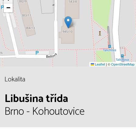
−
Leaflet
|
©
OpenStreetMap
Lokalita
Libušina třída
Brno - Kohoutovice