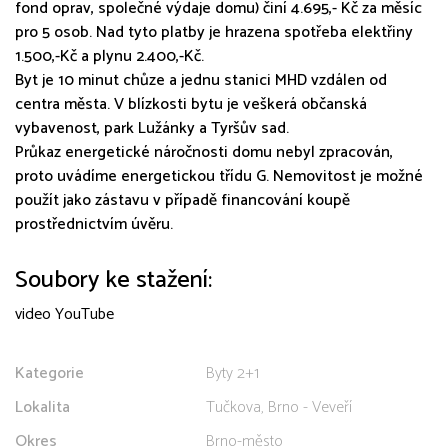
fond oprav, společné výdaje domu) činí 4.695,- Kč za měsíc
pro 5 osob. Nad tyto platby je hrazena spotřeba elektřiny
1.500,-Kč a plynu 2.400,-Kč.
Byt je 10 minut chůze a jednu stanici MHD vzdálen od
centra města. V blízkosti bytu je veškerá občanská
vybavenost, park Lužánky a Tyršův sad.
Průkaz energetické náročnosti domu nebyl zpracován,
proto uvádíme energetickou třídu G. Nemovitost je možné
použít jako zástavu v případě financování koupě
prostřednictvím úvěru.
Soubory ke stažení:
video YouTube
Kategorie
Byty 2+1
Lokalita
Tučkova, Brno - Veveří
Okres
Brno-město