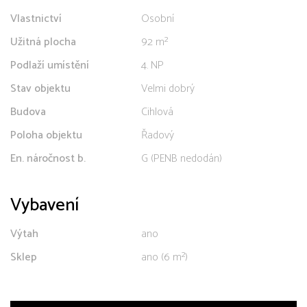
Vlastnictví
Osobní
Užitná plocha
92 m²
Podlaží umístění
4. NP
Stav objektu
Velmi dobrý
Budova
Cihlová
Poloha objektu
Řadový
En. náročnost b.
G (PENB nedodán)
Vybavení
Výtah
ano
Sklep
ano (6 m²)