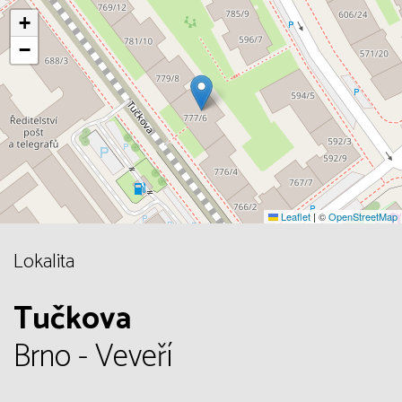
+
−
Leaflet
|
©
OpenStreetMap
Lokalita
Tučkova
Brno - Veveří