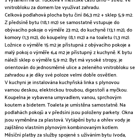
s výtahem na ul. Tučkova v městské části Brno – střed. Ve
vnitrobloku za domem lze využívat zahradu.
Celková podlahová plocha bytu činí 86,3 m2 + sklep 5,9 m2.
Z předsíně bytu (18,1 m2) se samostatně vstupuje do
obývacího pokoje o výměře 23 m2, do kuchyně (13,1 m2), do
komory (1,3 m2), do koupelny (8,1 m2) a na toaletu (1,3 m2).
Ložnice o výměře 15 m2 je přístupná z obývacího pokoje a
malý pokoj o výměře 6,4 m2 je přístupný z kuchyně. K bytu
náleží sklep o výměře 5,9 m2. Byt má vysoké stropy, je
orientován do jednosměrné ulice a zeleného vnitrobloku se
zahradou a je díky své poloze velmi dobře osvětlen.
V kuchyni je instalována kuchyňská linka s plynovou
varnou deskou, elektrickou troubou, digestoří a myčkou.
Koupelna je vybavena umyvadlem, vanou, sprchovým
koutem a bidetem. Toaleta je umístěna samostatně. Na
podlahách pokojů a v předsíni jsou položeny parkety. Okna
jsou vyměněna za plastová. Vytápění bytu a ohřev vody je
zajištěno vlastním plynovým kombinovaným kotlem.
Měsíční platby za služby spojené s užíváním bytu (voda,