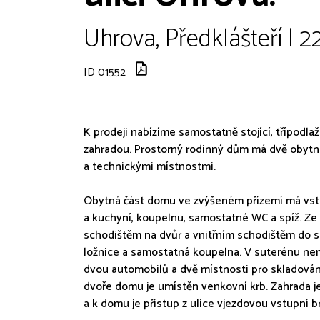
Uhrova, Předklášteří | 
ID 01552
K prodeji nabízíme samostatně stojící, třípodla
zahradou. Prostorný rodinný dům má dvě obytná
a technickými místnostmi.
Obytná část domu ve zvýšeném přízemí má vstup
a kuchyní, koupelnu, samostatné WC a spíž. Ze 
schodištěm na dvůr a vnitřním schodištěm do s
ložnice a samostatná koupelna. V suterénu nem
dvou automobilů a dvě místnosti pro skladován
dvoře domu je umístěn venkovní krb. Zahrada je
a k domu je přístup z ulice vjezdovou vstupní b