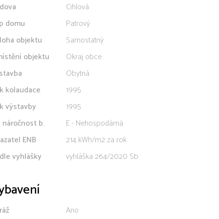
dova
Cihlová
p domu
Patrový
loha objektu
Samostatný
ístění objektu
Okraj obce
stavba
Obytná
k kolaudace
1995
k výstavby
1995
. náročnost b.
E - Nehospodárná
azatel ENB
214 kWh/m2 za rok
dle vyhlášky
vyhláška 264/2020 Sb
ybavení
ráž
Ano