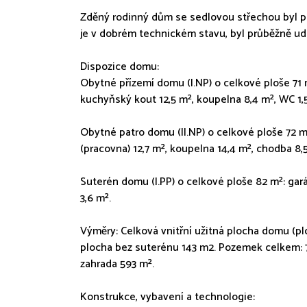
Zděný rodinný dům se sedlovou střechou byl po
je v dobrém technickém stavu, byl průběžně udr
Dispozice domu:
Obytné přízemí domu (I.NP) o celkové ploše 71 m
kuchyňský kout 12,5 m², koupelna 8,4 m², WC 1,5
Obytné patro domu (II.NP) o celkové ploše 72 m²:
(pracovna) 12,7 m², koupelna 14,4 m², chodba 8,
Suterén domu (I.PP) o celkové ploše 82 m²: gará
3,6 m².
Výměry: Celková vnitřní užitná plocha domu (pl
plocha bez suterénu 143 m2. Pozemek celkem: 7
zahrada 593 m².
Konstrukce, vybavení a technologie: