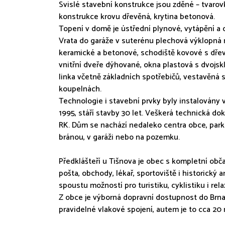
Svislé stavební konstrukce jsou zděné – tvarovk
konstrukce krovu dřevěná, krytina betonová.
Topení v domě je ústřední plynové, vytápění a
Vrata do garáže v suterénu plechová výklopná n
keramické a betonové, schodiště kovové s dřev
vnitřní dveře dýhované, okna plastová s dvojs
linka včetně základních spotřebičů, vestavěná s
koupelnách.
Technologie i stavební prvky byly instalovány 
1995, stáří stavby 30 let. Veškerá technická do
RK. Dům se nachází nedaleko centra obce, par
bránou, v garáži nebo na pozemku.
Předklášteří u Tišnova je obec s kompletní obča
pošta, obchody, lékař, sportoviště i historický ar
spoustu možností pro turistiku, cyklistiku i rela
Z obce je výborná dopravní dostupnost do Brna
pravidelné vlakové spojení, autem je to cca 20 