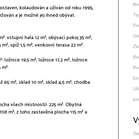
Bu
staven, kolaudován a užíván od roku 1995,
Ty
žován a je možné jej ihned obývat.
Po
Um
²: vstupní hala 12 m², obývací pokoj 35 m²,
 m², spíž 1,5 m², venkovní terasa 22 m².
Zá
Ro
 ložnice 19,5 m², ložnice 17,2 m², ložnice
5 m².
Ro
En
ž 65 m², sklad 10 m², sklad 4,5 m², chodba
Uk
po
ocha všech místností): 225 m². Obytná
08 m², z toho zastavěná plocha 115 m² a
V
Ga