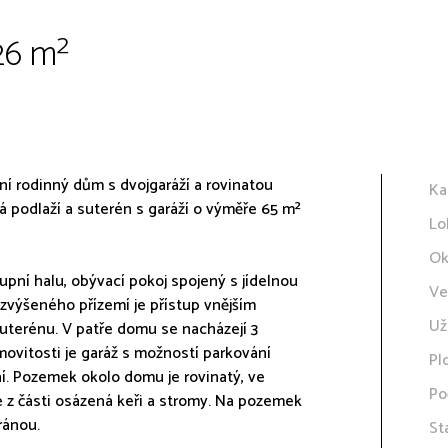
226 m²
žní rodinný dům s dvojgaráží a rovinatou
Ka
 podlaží a suterén s garáží o výměře 65 m²
Lo
Ok
ní halu, obývací pokoj spojený s jídelnou
Ve
zvýšeného přízemí je přístup vnějším
Už
uterénu. V patře domu se nacházejí 3
ovitosti je garáž s možností parkování
Pl
í. Pozemek okolo domu je rovinatý, ve
Po
 z části osázená keři a stromy. Na pozemek
ránou.
St