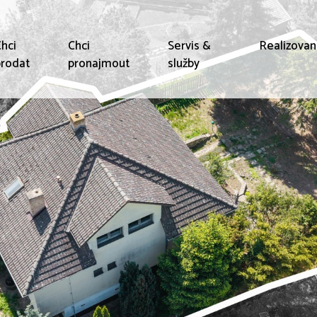
hci
Chci
Servis &
Realizova
rodat
pronajmout
služby