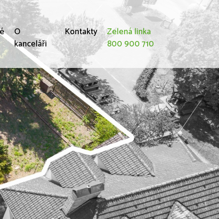
né
O
Kontakty
Zelená linka
kanceláři
800 900 710