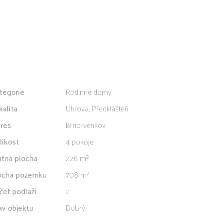
tegorie
Rodinné domy
kalita
Uhrova, Předklášteří
res
Brno-venkov
likost
4 pokoje
itná plocha
226 m²
ocha pozemku
708 m²
čet podlaží
2
av objektu
Dobrý