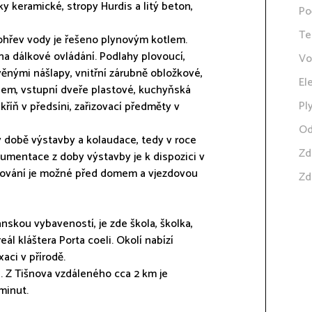
y keramické, stropy Hurdis a litý beton,
Po
Te
 ohřev vody je řešeno plynovým kotlem.
a dálkové ovládání. Podlahy plovoucí,
Vo
ěnými nášlapy, vnitřní zárubně obložkové,
El
klem, vstupní dveře plastové, kuchyňská
Pl
kříň v předsíni, zařizovací předměty v
Od
v době výstavby a kolaudace, tedy v roce
Zd
kumentace z doby výstavby je k dispozici v
kování je možné před domem a vjezdovou
Zd
nskou vybaveností, je zde škola, školka,
eál kláštera Porta coeli. Okolí nabízí
xaci v přírodě.
. Z Tišnova vzdáleného cca 2 km je
minut.