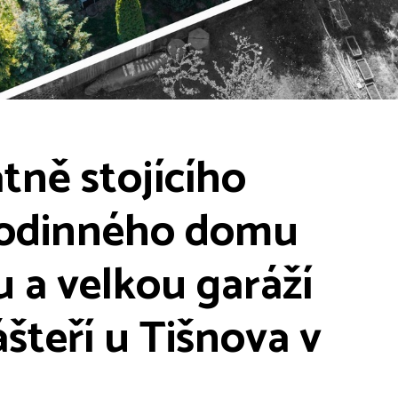
tně stojícího
 rodinného domu
 a velkou garáží
šteří u Tišnova v