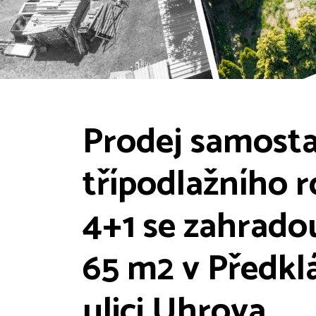
Prodej samosta
třípodlažního
4+1 se zahradou
65 m2 v Předklá
ulici Uhrova.