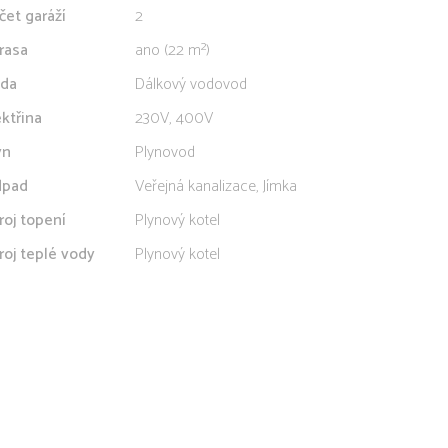
čet garáží
2
rasa
ano (22 m²)
da
Dálkový vodovod
ektřina
230V, 400V
yn
Plynovod
pad
Veřejná kanalizace, Jímka
roj topení
Plynový kotel
roj teplé vody
Plynový kotel