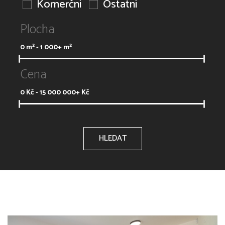
Komerční
Ostatní
Plocha
0
m² -
1 000+
m²
Cena
0
Kč -
15 000 000+
Kč
HLEDAT