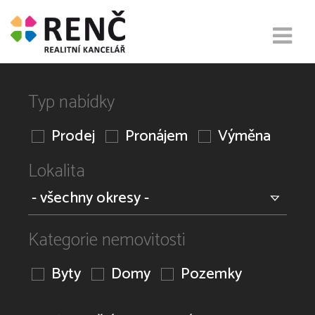
Typ nabídky
Prodej
Pronájem
Výměna
Lokalita
Kategorie nemovitosti
Byty
Domy
Pozemky