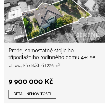
Prodej samostatně stojícího
třípodlažního rodinného domu 4+1 se
zahradou a velkou garáží 65 m2 v
Uhrova, Předklášteří | 226 m²
Předklášteří u Tišnova v ulici Uhrova.
9 900 000 Kč
DETAIL NEMOVITOSTI