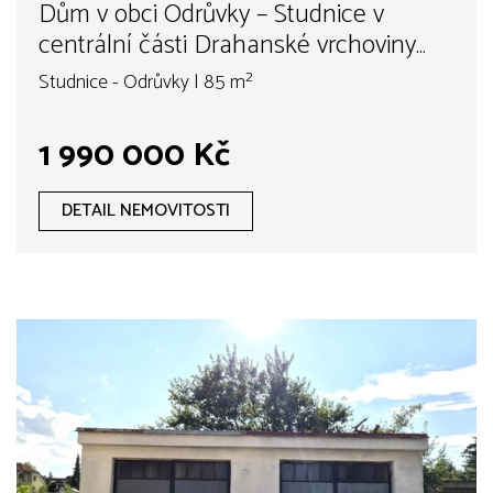
Dům v obci Odrůvky – Studnice v
centrální části Drahanské vrchoviny
vhodný jak k rekreaci, tak k trvalému
Studnice - Odrůvky | 85 m²
bydlení. Celková plocha pozemku 739
m2. Dojezdová vzdálenost z Brna 40
1 990 000 Kč
km.
DETAIL NEMOVITOSTI