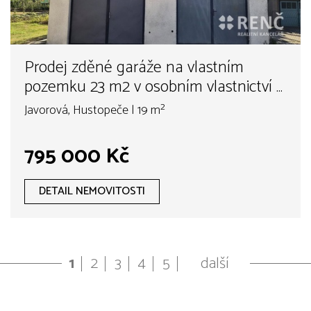
Prodej zděné garáže na vlastním
pozemku 23 m2 v osobním vlastnictví v
Hustopečích u Brna při ul. Javorová
Javorová, Hustopeče | 19 m²
795 000 Kč
DETAIL NEMOVITOSTI
1
2
3
4
5
další