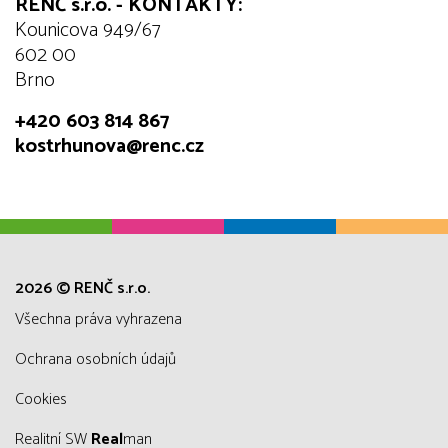
RENČ s.r.o. - KONTAKTY:
Kounicova 949/67
602 00
Brno
+420 603 814 867
kostrhunova@renc.cz
2026 © RENČ s.r.o.
všechna práva vyhrazena
Ochrana osobních údajů
Cookies
Realitní SW
Real
man