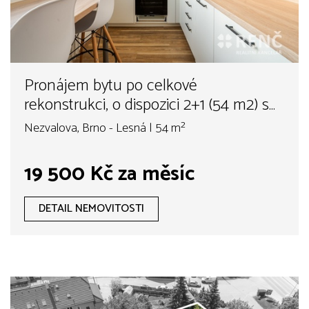
Pronájem bytu po celkové
rekonstrukci, o dispozici 2+1 (54 m2) s
lodžií a krásným výhledem na centrum
Nezvalova, Brno - Lesná | 54 m²
města Brna, na ul. Nezvalova, Brno -
Lesná
19 500 Kč za měsíc
DETAIL NEMOVITOSTI