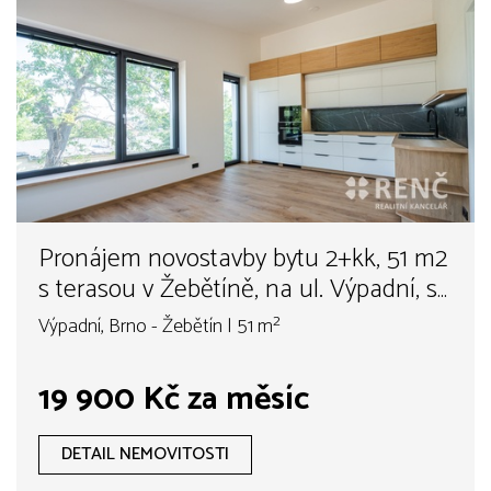
Pronájem novostavby bytu 2+kk, 51 m2
s terasou v Žebětíně, na ul. Výpadní, s
možností pronájmu až 2 parkovacích
Výpadní, Brno - Žebětín | 51 m²
stání
19 900 Kč za měsíc
DETAIL NEMOVITOSTI