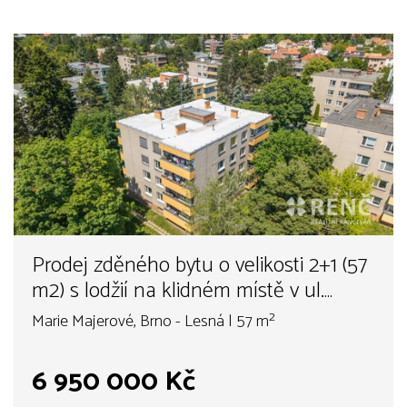
Prodej zděného bytu o velikosti 2+1 (57
m2) s lodžií na klidném místě v ul.
Marie Majerové, Brno - Lesná. Byt je
Marie Majerové, Brno - Lesná | 57 m²
orientován do zeleně a místnosti mají
samostatné vstupy z předsíně.
6 950 000 Kč