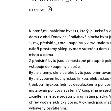
ID 01460
K pronájmu nabízíme byt 1+1, který je umístěn
domu v obci Drnovice. Podlahová plocha bytu j
13 m2, předsíň 5,3 m2, koupelna 5,2 m2, toaleta 
náleží prostorný sklep 15 m2 v suterénu domu,
místo u domu.
Z předsíně bytu jsou samostatně přístupné pok
vstupuje do koupelny a spíže.
Byt je slunný, okna celého bytu jsou orientovány
Byt je vybaven kuchyňskou linkou, elektrickou 
troubou, myčkou, lednicí, dvoulůžkem a policovo
instalován policový systém. V koupelně je spr
zrcadlem a je zde prostor pro umístění pračky. V
ohřev vody elektrický bojler. V oknech jsou ins
vybaveny osvětlením.