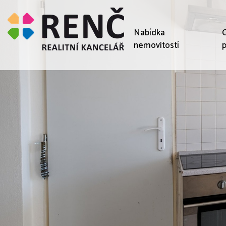
Nabídka
C
nemovitostí
p