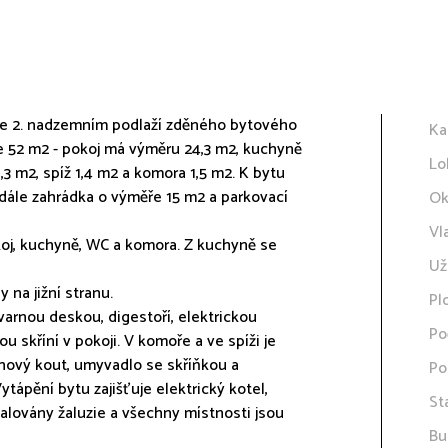
 ve 2. nadzemním podlaží zděného bytového
Ka
e 52 m2 - pokoj má výměru 24,3 m2, kuchyně
Lo
1,3 m2, spíž 1,4 m2 a komora 1,5 m2. K bytu
 dále zahrádka o výměře 15 m2 a parkovací
Ok
Vl
oj, kuchyně, WC a komora. Z kuchyně se
Už
 na jižní stranu.
Pl
varnou deskou, digestoří, elektrickou
Po
u skříní v pokoji. V komoře a ve spíži je
chový kout, umyvadlo se skříňkou a
Po
ytápění bytu zajišťuje elektrický kotel,
St
talovány žaluzie a všechny místnosti jsou
Bu