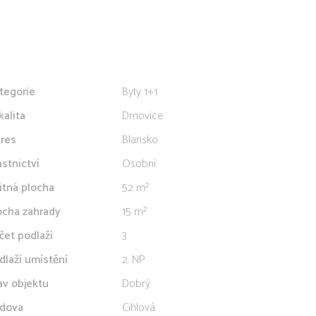
tegorie
Byty 1+1
kalita
Drnovice
res
Blansko
astnictví
Osobní
itná plocha
52 m²
ocha zahrady
15 m²
čet podlaží
3
dlaží umístění
2. NP
av objektu
Dobrý
dova
Cihlová