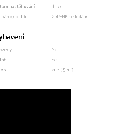
tum nastěhování
Ihned
. náročnost b.
G (PENB nedodán)
ybavení
řízený
Ne
tah
ne
lep
ano (15 m²)