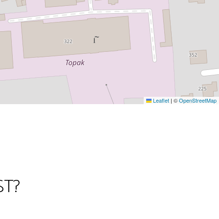
Leaflet
|
©
OpenStreetMap
ST?