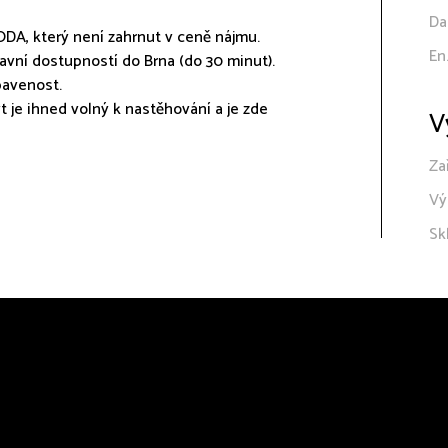
Da
ODA, který není zahrnut v ceně nájmu.
En
avní dostupností do Brna (do 30 minut).
bavenost.
 je ihned volný k nastěhování a je zde
V
Za
Vý
Sk