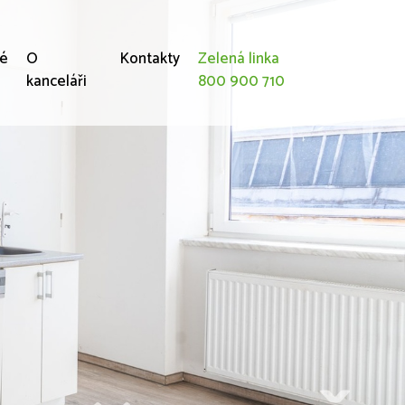
né
O
Kontakty
Zelená linka
kanceláři
800 900 710