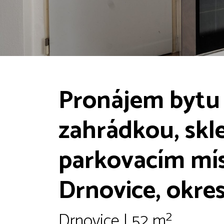
Pronájem bytu 
zahrádkou, skl
parkovacím mís
Drnovice, okre
Drnovice | 52 m²