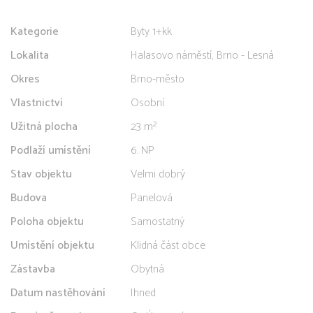
Kategorie
Byty 1+kk
Lokalita
Halasovo náměstí, Brno - Lesná
Okres
Brno-město
Vlastnictví
Osobní
Užitná plocha
23 m²
Podlaží umístění
6. NP
Stav objektu
Velmi dobrý
Budova
Panelová
Poloha objektu
Samostatný
Umístění objektu
Klidná část obce
Zástavba
Obytná
Datum nastěhování
Ihned