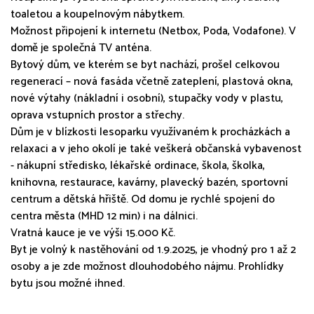
toaletou a koupelnovým nábytkem.
Možnost připojení k internetu (Netbox, Poda, Vodafone). V
domě je společná TV anténa.
Bytový dům, ve kterém se byt nachází, prošel celkovou
regenerací – nová fasáda včetně zateplení, plastová okna,
nové výtahy (nákladní i osobní), stupačky vody v plastu,
oprava vstupních prostor a střechy.
Dům je v blízkosti lesoparku využívaném k procházkách a
relaxaci a v jeho okolí je také veškerá občanská vybavenost
- nákupní středisko, lékařské ordinace, škola, školka,
knihovna, restaurace, kavárny, plavecký bazén, sportovní
centrum a dětská hřiště. Od domu je rychlé spojení do
centra města (MHD 12 min) i na dálnici.
Vratná kauce je ve výši 15.000 Kč.
Byt je volný k nastěhování od 1.9.2025, je vhodný pro 1 až 2
osoby a je zde možnost dlouhodobého nájmu. Prohlídky
bytu jsou možné ihned.