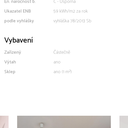
En. náročnost b.
C - Úsporná
Ukazatel ENB
59 kWh/m2 za rok
podle vyhlášky
vyhláška 78/2013 Sb
Vybavení
Zařízený
Částečně
Výtah
ano
Sklep
ano (1 m²)