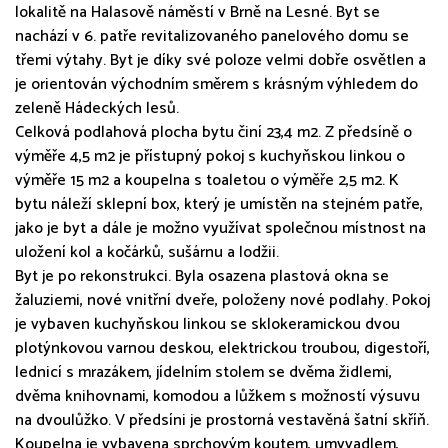
lokalitě na Halasově náměstí v Brně na Lesné. Byt se
nachází v 6. patře revitalizovaného panelového domu se
třemi výtahy. Byt je díky své poloze velmi dobře osvětlen a
je orientován východním směrem s krásným výhledem do
zeleně Hádeckých lesů.
Celková podlahová plocha bytu činí 23,4 m2. Z předsíně o
výměře 4,5 m2 je přístupný pokoj s kuchyňskou linkou o
výměře 15 m2 a koupelna s toaletou o výměře 2,5 m2. K
bytu náleží sklepní box, který je umístěn na stejném patře,
jako je byt a dále je možno využívat společnou místnost na
uložení kol a kočárků, sušárnu a lodžii.
Byt je po rekonstrukci. Byla osazena plastová okna se
žaluziemi, nové vnitřní dveře, položeny nové podlahy. Pokoj
je vybaven kuchyňskou linkou se sklokeramickou dvou
plotýnkovou varnou deskou, elektrickou troubou, digestoří,
lednicí s mrazákem, jídelním stolem se dvěma židlemi,
dvěma knihovnami, komodou a lůžkem s možností výsuvu
na dvoulůžko. V předsíni je prostorná vestavěná šatní skříň.
Koupelna je vybavena sprchovým koutem, umyvadlem,