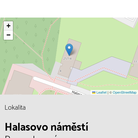
+
−
Leaflet
|
©
OpenStreetMap
Lokalita
Halasovo náměstí