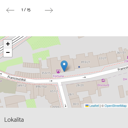
1 / 15
+
−
Leaflet
|
©
OpenStreetMap
Lokalita