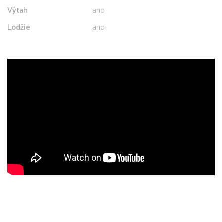
Výtah
ano
Lodžie
ano