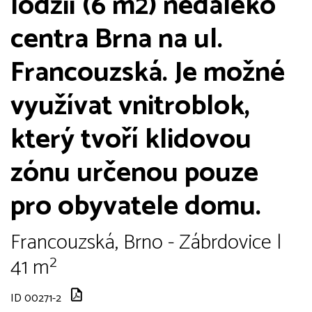
lodžií (6 m2) nedaleko
centra Brna na ul.
Francouzská. Je možné
využívat vnitroblok,
který tvoří klidovou
zónu určenou pouze
pro obyvatele domu.
Francouzská, Brno - Zábrdovice |
41 m²
ID 00271-2