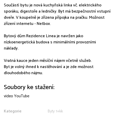
Součástí bytu je nová kuchyňská linka vč. elektrického
sporáku, digestoře a ledničky. Byt má bezpečnostní vstupní
dveře. V koupelně je zřízena přípojka na pračku. Možnost
zřízení internetu - Netbox.
Bytový dům Rezidence Linea je navržen jako
nízkoenergetická budova s minimálními provozními
náklady.
Vratná kauce jeden měsíční nájem včetně služeb.
Byt je volný ihned k nastěhování a je zde možnost
dlouhodobého nájmu.
Soubory ke stažení:
video YouTube
Kategorie
Byty 1+kk