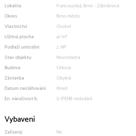
Lokalita
Francouzská, Brno - Zábrdovice
Okres
Brno-město
Vlastnictví
Osobní
Užitná plocha
41 m²
Podlaží umístění
2. NP
Stav objektu
Novostavba
Budova
Cihlová
Zástavba
Obytná
Datum nastěhování
Ihned
En. náročnost b.
G (PENB nedodán)
Vybavení
Zařízený
Ne