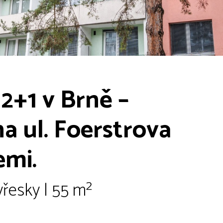
2+1 v Brně –
a ul. Foerstrova
emi.
vřesky | 55 m²