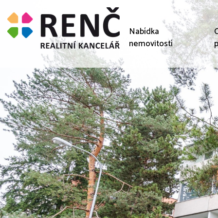
Nabídka
C
nemovitostí
p