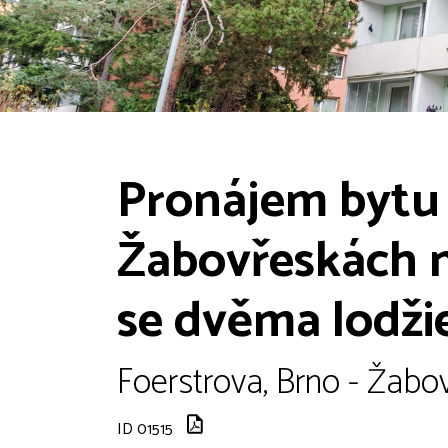
Pronájem bytu 
Žabovřeskách n
se dvěma lodži
Foerstrova, Brno - Žabo
ID 01515