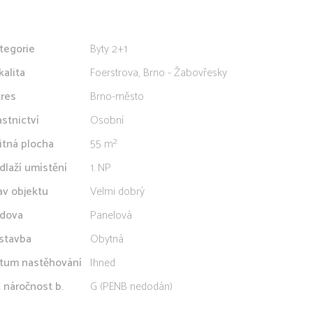
tegorie
Byty 2+1
kalita
Foerstrova, Brno - Žabovřesky
res
Brno-město
astnictví
Osobní
itná plocha
55 m²
dlaží umístění
1. NP
av objektu
Velmi dobrý
dova
Panelová
stavba
Obytná
tum nastěhování
Ihned
. náročnost b.
G (PENB nedodán)