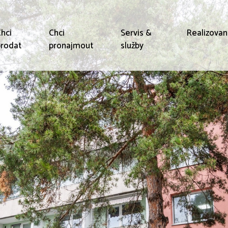
hci
Chci
Servis &
Realizova
rodat
pronajmout
služby