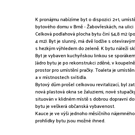
K pronájmu nabízíme byt o dispozici 2+1, umístě
bytového domu v Brně - Žabovřeskách, na ulici 
Celková podlahová plocha bytu činí 54,8 m2 (pok
4 m2). Byt je slunný, má dvě lodžie s otevíra
s hezkým výhledem do zeleně. K bytu náleží sk
Byt je vybaven kuchyňskou linkou se sporákem 
Jádro bytu je po rekonstrukci zděné, v koupelně
prostor pro umístění pračky. Toaleta je umístěn
a v místnostech svítidla.
Bytový dům prošel celkovou revitalizací, byl za
nová plastová okna se žaluziemi, nové stupačk
situován v klidném místě s dobrou dopravní dos
bytu je veškerá občanská vybavenost.
Kauce je ve výši jednoho měsíčního nájemného.
prohlídky bytu jsou možné ihned.