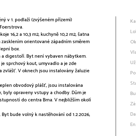
ný v 1. podlaží (zvýšeném přízemí)
Ka
Foerstrova.
Lo
oje 16,2 a 10,3 m2, kuchyně 10,2 m2, šatna
vým zasklením orientované západním směrem
Ok
lepní box.
Vl
a digestoří. Byt není vybaven nábytkem.
Už
 je sprchový kout, umyvadlo a je zde
a zvlášť. V oknech jsou instalovány žaluzie
Po
St
teplen obvodový plášť, jsou instalována
y, byly opraveny vstupy a chodby. Dům je
Bu
tupností do centra Brna. V nejbližším okolí
Zá
Da
 Byt bude volný k nastěhování od 1.2.2026,
En