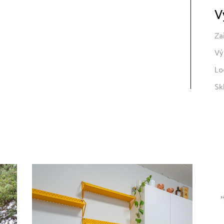
V
Za
Vý
Lo
Sk