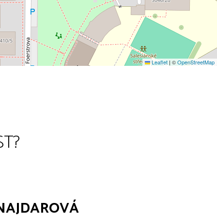
Leaflet
|
©
OpenStreetMap
ST?
ŠNAJDAROVÁ