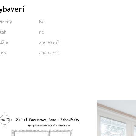
ybavení
řízený
Ne
tah
ne
džie
ano (6 m²)
lep
ano (2 m²)