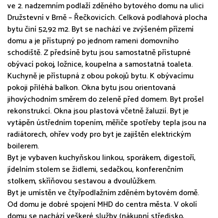
ve 2. nadzemním podlaží zděného bytového domu na ulici
Družstevní v Brně – Řečkovicích. Celková podlahová plocha
bytu činí 52,92 m2. Byt se nachází ve zvýšeném přízemí
domu a je přístupný po jednom rameni domovního
schodiště. Z předsíně bytu jsou samostatně přístupné
obývací pokoj, ložnice, koupelna a samostatná toaleta.
Kuchyně je přístupná z obou pokojů bytu. K obývacímu
pokoji přiléhá balkon. Okna bytu jsou orientovaná
jihovýchodním směrem do zeleně před domem. Byt prošel
rekonstrukcí. Okna jsou plastová včetně žaluzií. Byt je
vytápěn ústředním topením, měřiče spotřeby tepla jsou na
radiátorech, ohřev vody pro byt je zajištěn elektrickým
boilerem.
Byt je vybaven kuchyňskou linkou, sporákem, digestoří,
jídelním stolem se židlemi, sedačkou, konferenčním
stolkem, skříňovou sestavou a dvoulůžkem.
Byt je umístěn ve čtyřpodlažním zděném bytovém domě.
Od domu je dobré spojení MHD do centra města. V okolí
domu se nachází veškeré služby (nákupní středisko,