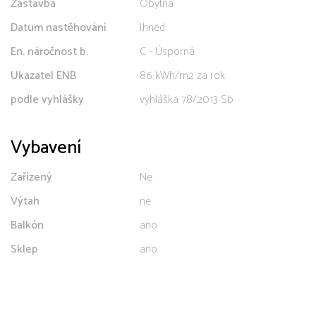
Zástavba
Obytná
Datum nastěhování
Ihned
En. náročnost b.
C - Úsporná
Ukazatel ENB
86 kWh/m2 za rok
podle vyhlášky
vyhláška 78/2013 Sb
Vybavení
Zařízený
Ne
Výtah
ne
Balkón
ano
Sklep
ano