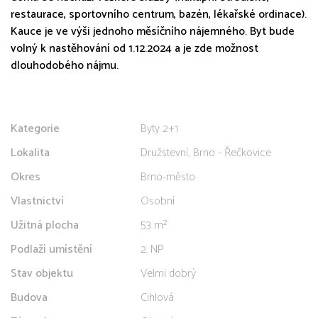
restaurace, sportovního centrum, bazén, lékařské ordinace).
Kauce je ve výši jednoho měsíčního nájemného. Byt bude
volný k nastěhování od 1.12.2024 a je zde možnost
dlouhodobého nájmu.
Kategorie
Byty 2+1
Lokalita
Družstevní, Brno - Řečkovice
Okres
Brno-město
Vlastnictví
Osobní
Užitná plocha
53 m²
Podlaží umístění
2. NP
Stav objektu
Velmi dobrý
Budova
Cihlová