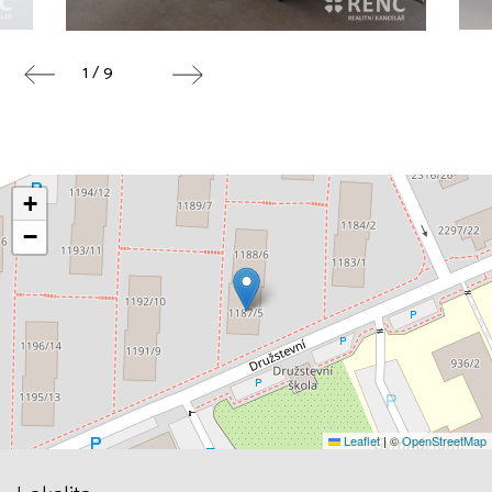
1 / 9
+
−
Leaflet
|
©
OpenStreetMap