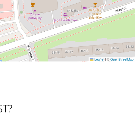
Leaflet
|
©
OpenStreetMap
ST?