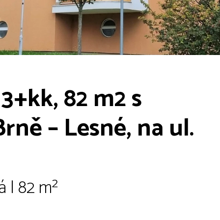
3+kk, 82 m2 s
Brně – Lesné, na ul.
á | 82 m²