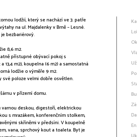
rnou lodžií, který se nachází ve 3. patře
Ka
ahy na ul. Majdalenky v Brně – Lesné.
Lo
je bezbariérový.
Ok
žie 8,6 m2.
Vl
tatně přístupné obývací pokoj s
Už
 a 13,4 m2), koupelna (6 m2) a samostatná
torná lodžie o výměře 9 m2.
Po
y své poloze velmi dobře osvětlen.
St
ušárnu v přízemí domu.
Bu
Zá
 varnou deskou, digestoří, elektrickou
Da
čkou s mrazákem, konferenčním stolkem,
tavěnými skříněmi v předsíni. V koupelně
En
m, vana, sprchový kout a toaleta. Byt je
Uk