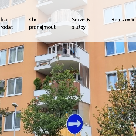
hci
Chci
Servis &
Realizova
rodat
pronajmout
služby