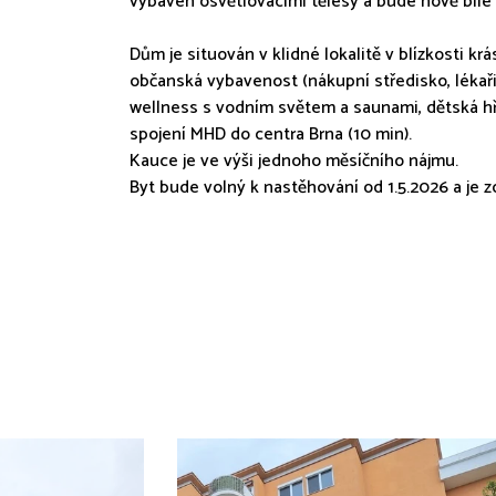
vybaven osvětlovacími tělesy a bude nově bíle
Dům je situován v klidné lokalitě v blízkosti krá
občanská vybavenost (nákupní středisko, lékaři,
wellness s vodním světem a saunami, dětská hři
spojení MHD do centra Brna (10 min).
Kauce je ve výši jednoho měsíčního nájmu.
Byt bude volný k nastěhování od 1.5.2026 a j