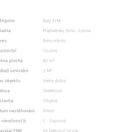
tegorie
Byty 3+kk
kalita
Majdalenky, Brno - Lesná
res
Brno-město
astnictví
Osobní
itná plocha
82 m²
dlaží umístění
3. NP
av objektu
Velmi dobrý
dova
Skeletová
stavba
Obytná
tum nastěhování
Ihned
. náročnost b.
C - Úsporná
azatel ENB
67 kWh/m2 za rok