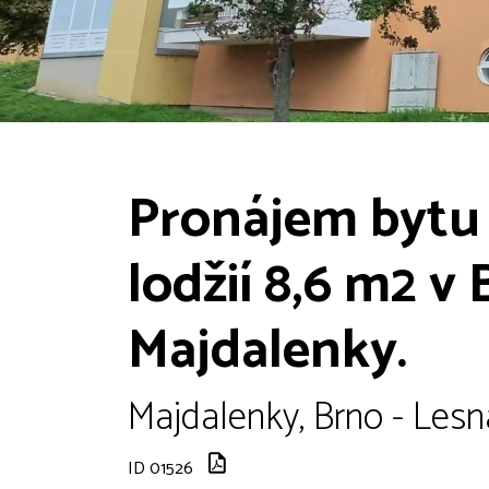
Pronájem bytu 
lodžií 8,6 m2 v 
Majdalenky.
Majdalenky, Brno - Lesn
ID 01526