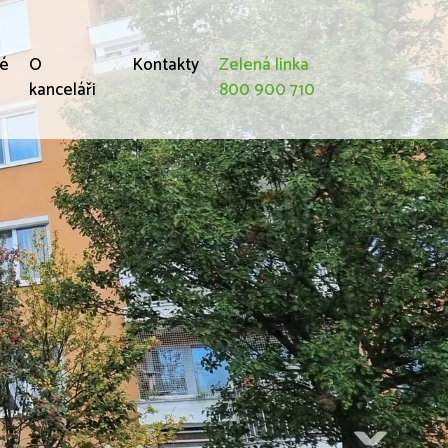
né
O
Kontakty
Zelená linka
kanceláři
800 900 710