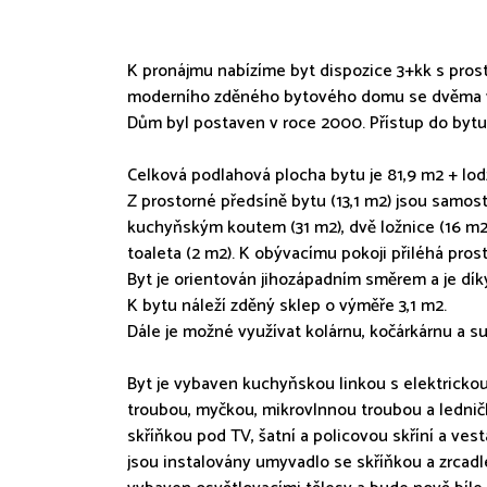
K pronájmu nabízíme byt dispozice 3+kk s prosto
moderního zděného bytového domu se dvěma výt
Dům byl postaven v roce 2000. Přístup do bytu 
Celková podlahová plocha bytu je 81,9 m2 + lod
Z prostorné předsíně bytu (13,1 m2) jsou samos
kuchyňským koutem (31 m2), dvě ložnice (16 m2
toaleta (2 m2). K obývacímu pokoji přiléhá pros
Byt je orientován jihozápadním směrem a je dík
K bytu náleží zděný sklep o výměře 3,1 m2.
Dále je možné využívat kolárnu, kočárkárnu a s
Byt je vybaven kuchyňskou linkou s elektrickou
troubou, myčkou, mikrovlnnou troubou a ledni
skříňkou pod TV, šatní a policovou skříní a ves
jsou instalovány umyvadlo se skříňkou a zrcadle