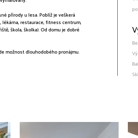
 vymalovaný.
po
sné přírody u lesa. Poblíž je veškerá
 lékárna, restaurace, fitness centrum,
V
ště, škola, školka). Od domu je dobré
Be
e zde možnost dlouhodobého pronájmu.
Vý
Ba
Sk