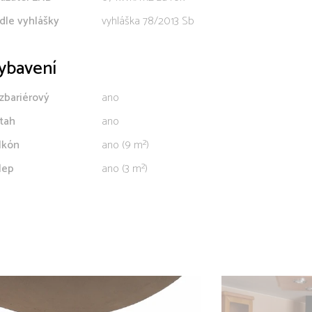
dle vyhlášky
vyhláška 78/2013 Sb
ybavení
zbariérový
ano
tah
ano
lkón
ano (9 m²)
lep
ano (3 m²)