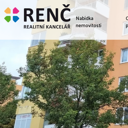
Nabídka
C
nemovitostí
p