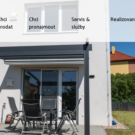
hci
Chci
Servis &
Realizova
rodat
pronajmout
služby