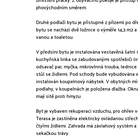
umístění pračky. Z obývacího pokoje je přístup
jihovýchodním směrem.
Druhé podlaží bytu je přístupné z přízemí po d
bytu se nachází dvě ložnice o výměře 14,3 m2 
vanou a toaletou.
V předsíni bytu je instalována vestavěná šatní s
kuchyňská linka se zabudovanými spotřebiči (in
odsavač par, myčka, mikrovlnná trouba, lednice 
stůl se židlemi. Pod schody bude vybudována v
instalován koupelnový nábytek. V obytných mí
podlahy, v koupelnách je položena dlažba. Okna
mají sítě proti hmyzu.
Byt je vybaven rekuperací vzduchu, pro ohřev vo
Terasa je zastíněna elektricky ovládanou střec
čtyřmi židlemi. Zahrada má závlahový systém a
sekačkou trávy.