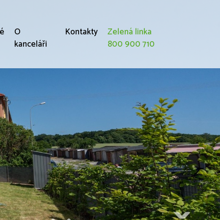
né
O
Kontakty
Zelená linka
kanceláři
800 900 710