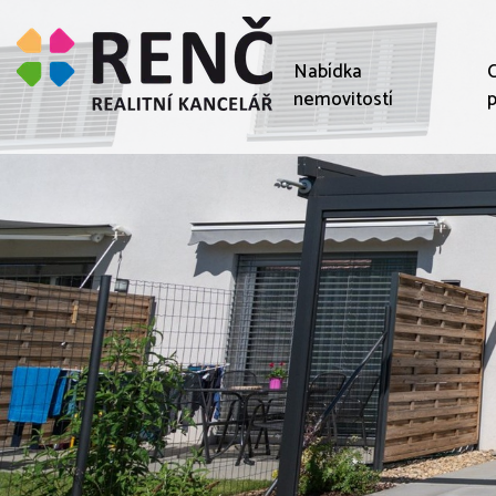
Nabídka
C
nemovitostí
p