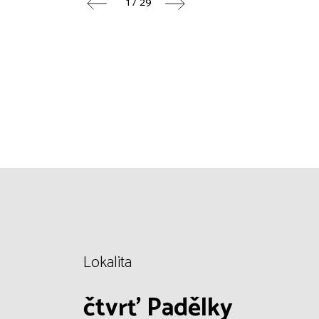
1 / 29
Lokalita
čtvrť Padělky