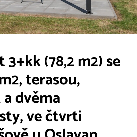
 3+kk (78,2 m2) se
m2, terasou,
2 a dvěma
ty, ve čtvrti
šově u Oslavan