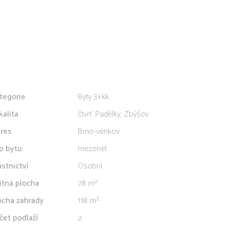
tegorie
Byty 3+kk
kalita
čtvrť Padělky, Zbýšov
res
Brno-venkov
p bytu
mezonet
astnictví
Osobní
itná plocha
78 m²
ocha zahrady
118 m²
čet podlaží
2