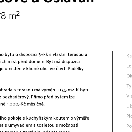
78 m²
bytu o dispozici 3+kk s vlastní terasou a
Ka
ích míst před domem. Byt má dispozici
Lo
 umístěn v klidné ulici ve čtvrti Padělky
Ok
Ty
ahrada s terasou má výměru 117,5 m2. K bytu
Vl
je bezbariérový. Přímo před bytem lze
né 1.000,-Kč měsíčně.
Už
Pl
acího pokoje s kuchyňským koutem o výměře
lna s umyvadlem a toaletou s možností
Po