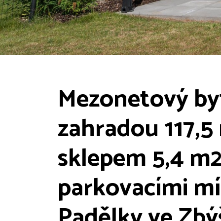
Mezonetový byt
zahradou 117,5 
sklepem 5,4 m
parkovacími mís
Padělky ve Zbý