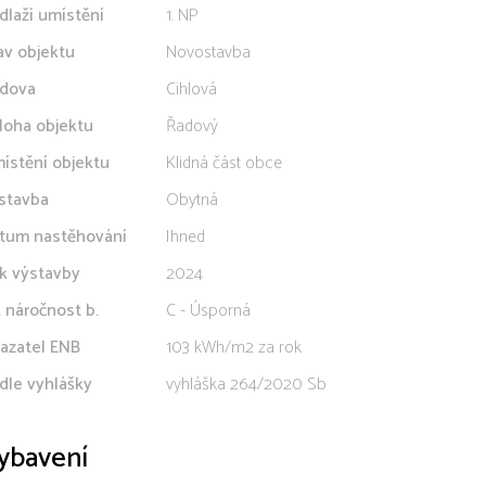
dlaží umístění
1. NP
av objektu
Novostavba
dova
Cihlová
loha objektu
Řadový
ístění objektu
Klidná část obce
stavba
Obytná
tum nastěhování
Ihned
k výstavby
2024
. náročnost b.
C - Úsporná
azatel ENB
103 kWh/m2 za rok
dle vyhlášky
vyhláška 264/2020 Sb
ybavení