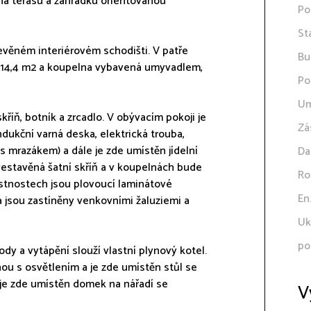
 na terasu a zahrádku orientovanou
Po
St
řevěném interiérovém schodišti. V patře
Bu
a 14,4 m2 a koupelna vybavená umyvadlem,
Po
Um
kříň, botník a zrcadlo. V obývacím pokoji je
Zá
dukční varná deska, elektrická trouba,
s mrazákem) a dále je zde umístěn jídelní
Da
estavěná šatní skříň a v koupelnách bude
Ro
stnostech jsou plovoucí laminátové
En
 jsou zastíněny venkovními žaluziemi a
Uk
po
dy a vytápění slouží vlastní plynový kotel.
hou s osvětlením a je zde umístěn stůl se
 je zde umístěn domek na nářadí se
V