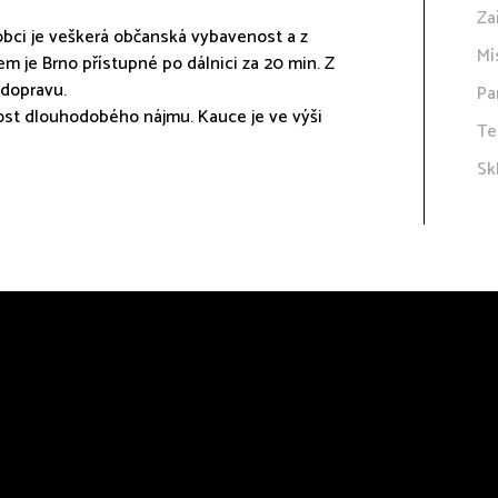
Za
 V obci je veškerá občanská vybavenost a z
Mí
m je Brno přístupné po dálnici za 20 min. Z
 dopravu.
Pa
nost dlouhodobého nájmu. Kauce je ve výši
Te
Sk