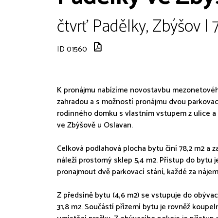
čtvrť Padělky, Zbýšov | 
ID 01560
K pronájmu nabízíme novostavbu mezonetového 
zahradou a s možností pronájmu dvou parkovac
rodinného domku s vlastním vstupem z ulice a je
ve Zbýšově u Oslavan.
Celková podlahová plocha bytu činí 78,2 m2 a z
náleží prostorný sklep 5,4 m2. Přístup do bytu 
pronajmout dvě parkovací stání, každé za nájem
Z předsíně bytu (4,6 m2) se vstupuje do obýv
31,8 m2. Součástí přízemí bytu je rovněž koupe