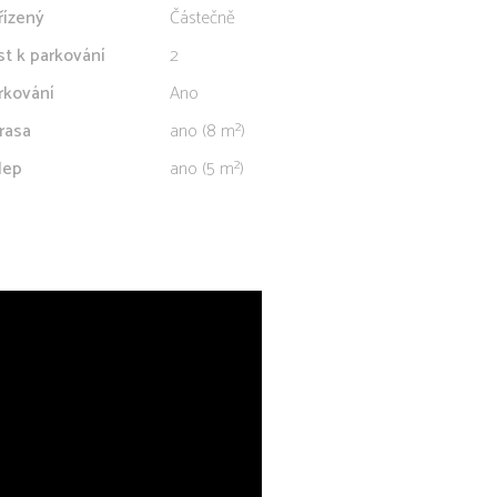
řízený
Částečně
st k parkování
2
rkování
Ano
rasa
ano (8 m²)
lep
ano (5 m²)