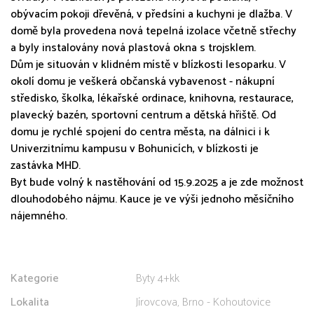
obývacím pokoji dřevěná, v předsíni a kuchyni je dlažba. V
domě byla provedena nová tepelná izolace včetně střechy
a byly instalovány nová plastová okna s trojsklem.
Dům je situován v klidném místě v blízkosti lesoparku. V
okolí domu je veškerá občanská vybavenost - nákupní
středisko, školka, lékařské ordinace, knihovna, restaurace,
plavecký bazén, sportovní centrum a dětská hřiště. Od
domu je rychlé spojení do centra města, na dálnici i k
Univerzitnímu kampusu v Bohunicích, v blízkosti je
zastávka MHD.
Byt bude volný k nastěhování od 15.9.2025 a je zde možnost
dlouhodobého nájmu. Kauce je ve výši jednoho měsíčního
nájemného.
Kategorie
Byty 4+kk
Lokalita
Jírovcova, Brno - Kohoutovice