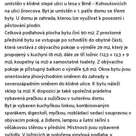
umístěn v klidné slepé ulici u lesa v Brně – Kohoutovicích
na ulici Jírovcova. Byt je umístěn v 1. patře domu se třemi
byty. U domu je zahrada, kterou lze využívat k posezení i
pěstování plodin.
Celková podlahová plocha bytu činí 90 m2. Z prostorné
předsíně bytu se vstupuje po schodišti do obytné části,
která sestává z obývacího pokoje o výměře 29 m2, který je
propojený s kuchyní (8 m2), dále ze tří ložnic (12,3 + 12,3 + 9
m2), koupelny (4 m2) a samostatné toalety. Z obývacího
pokoje je přístupný balkon o výměře 5,8 m2. Okna bytu jsou
orientována jihovýchodním směrem do zahrady a
severozápadním směrem do klidné ulice. K bytu náleží
sklep (4 m2). K dispozici je také společná prádelna
vybavená pračkou a sušičkou v suterénu domu.
Byt je vybaven kuchyňkou linkou, kombinovaným
sporákem, digestoří, myčkou, rozkládací sedací soupravou v
obývacím pokoji, 4 židlemi, lampou a šatní skříní s
věšákovou stěnou v předsíni. Místnosti jsou vybavené
svítidly. V ložnicích je položena vinylová podlaha, v