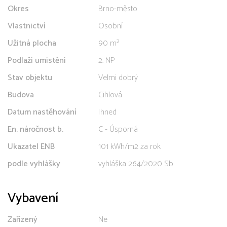
Okres
Brno-město
Vlastnictví
Osobní
Užitná plocha
90 m²
Podlaží umístění
2. NP
Stav objektu
Velmi dobrý
Budova
Cihlová
Datum nastěhování
Ihned
En. náročnost b.
C - Úsporná
Ukazatel ENB
101 kWh/m2 za rok
podle vyhlášky
vyhláška 264/2020 Sb
Vybavení
Zařízený
Ne