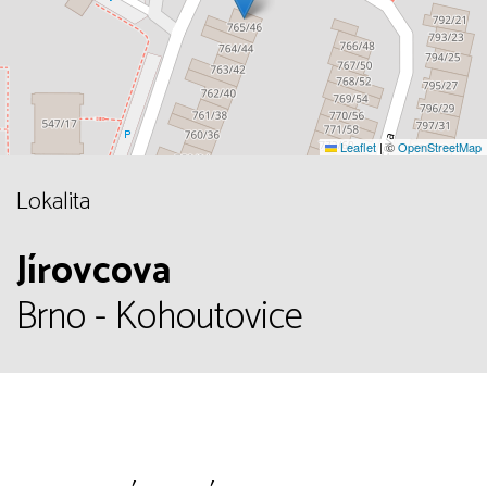
Leaflet
|
©
OpenStreetMap
Lokalita
Jírovcova
Brno - Kohoutovice