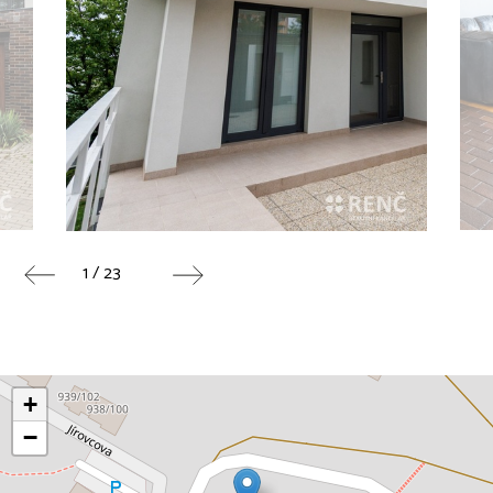
1 / 23
+
−