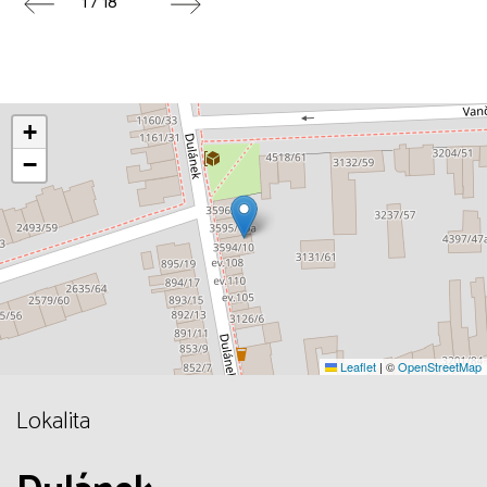
1 / 18
+
−
Leaflet
|
©
OpenStreetMap
Lokalita