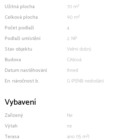
Užitná plocha
70 m²
Celková plocha
90 m²
Počet podlaží
4
Podlaží umístění
2. NP
Stav objektu
Velmi dobrý
Budova
Cihlová
Datum nastěhování
Ihned
En. náročnost b.
G (PENB nedodán)
Vybavení
Zařízený
Ne
Výtah
ne
Terasa
ano (15 m²)