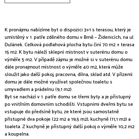
K pronájmu nabízíme byt o dispozici 3+1 s terasou, který je
umístěný v 1. patře zděného domu v Brně – Židenicích, na ul.
Dulánek. Celková podlahová plocha bytu činí 70 m2 + terasa
15 m2. K bytu náleží sklepní místnost v suterénu domu o
výměře 5 m2. V případě zájmu je možné si v suterénu domu
dále pronajmout místnost o výměře 40 m2, která může
sloužit jako další pokoj, pracovna, dílna, sklad atd. V přízemí
domu je dále možné využívat společnou toaletu s
umyvadlem a prádelnu (9,1 m2).
Byt se nachází v 1. patře domu se třemi byty a je přístupný
po vnitřním domovním schodišti. Vstupními dveřmi bytu se
vstupuje do předsíně bytu, ze které jsou samostatně
přístupné dva pokoje (22 m2 a 19,5 m2), kuchyně (11,1 m2) a
toaleta. Z kuchyně je přístupný další pokoj o výměře 10,2 m2
a koupelna.