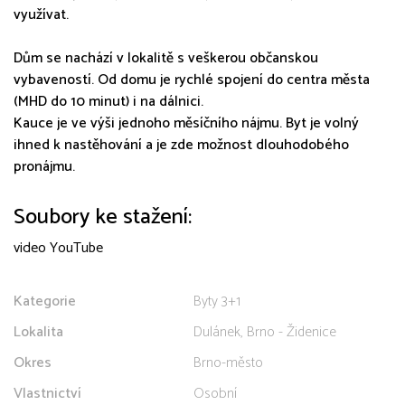
využívat.
Dům se nachází v lokalitě s veškerou občanskou
vybaveností. Od domu je rychlé spojení do centra města
(MHD do 10 minut) i na dálnici.
Kauce je ve výši jednoho měsíčního nájmu. Byt je volný
ihned k nastěhování a je zde možnost dlouhodobého
pronájmu.
Soubory ke stažení:
video YouTube
Kategorie
Byty 3+1
Lokalita
Dulánek, Brno - Židenice
Okres
Brno-město
Vlastnictví
Osobní