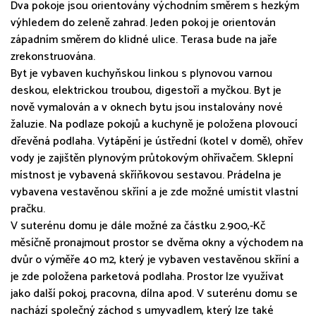
Dva pokoje jsou orientovány východním směrem s hezkým
výhledem do zeleně zahrad. Jeden pokoj je orientován
západním směrem do klidné ulice. Terasa bude na jaře
zrekonstruována.
Byt je vybaven kuchyňskou linkou s plynovou varnou
deskou, elektrickou troubou, digestoří a myčkou. Byt je
nově vymalován a v oknech bytu jsou instalovány nové
žaluzie. Na podlaze pokojů a kuchyně je položena plovoucí
dřevěná podlaha. Vytápění je ústřední (kotel v domě), ohřev
vody je zajištěn plynovým průtokovým ohřívačem. Sklepní
místnost je vybavená skříňkovou sestavou. Prádelna je
vybavena vestavěnou skříní a je zde možné umístit vlastní
pračku.
V suterénu domu je dále možné za částku 2.900,-Kč
měsíčně pronajmout prostor se dvěma okny a východem na
dvůr o výměře 40 m2, který je vybaven vestavěnou skříní a
je zde položena parketová podlaha. Prostor lze využívat
jako další pokoj, pracovna, dílna apod. V suterénu domu se
nachází společný záchod s umyvadlem, který lze také