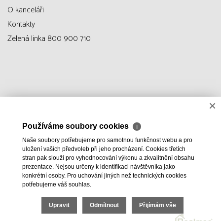
O kanceláři
Kontakty
Zelená linka 800 900 710
×
Používáme soubory cookies
ℹ
Naše soubory potřebujeme pro samotnou funkčnost webu a pro
uložení vašich předvoleb při jeho procházení. Cookies třetích
stran pak slouží pro vyhodnocování výkonu a zkvalitnění obsahu
prezentace. Nejsou určeny k identifikaci návštěvníka jako
konkrétní osoby. Pro uchování jiných než technických cookies
potřebujeme váš souhlas.
Upravit
Odmítnout
Přijímám vše